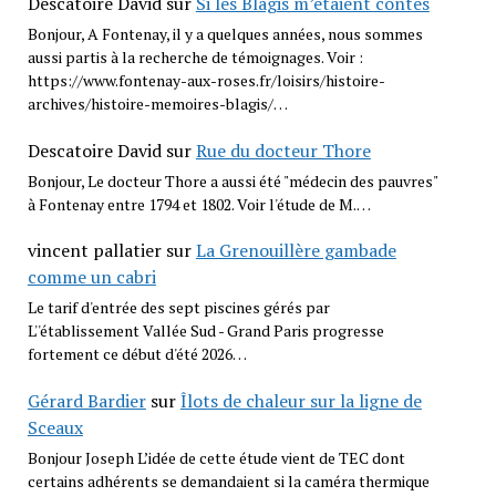
Descatoire David
sur
Si les Blagis m’étaient contés
Bonjour, A Fontenay, il y a quelques années, nous sommes
aussi partis à la recherche de témoignages. Voir :
https://www.fontenay-aux-roses.fr/loisirs/histoire-
archives/histoire-memoires-blagis/…
Descatoire David
sur
Rue du docteur Thore
Bonjour, Le docteur Thore a aussi été "médecin des pauvres"
à Fontenay entre 1794 et 1802. Voir l'étude de M.…
vincent pallatier
sur
La Grenouillère gambade
comme un cabri
Le tarif d'entrée des sept piscines gérés par
L''établissement Vallée Sud - Grand Paris progresse
fortement ce début d'été 2026…
Gérard Bardier
sur
Îlots de chaleur sur la ligne de
Sceaux
Bonjour Joseph L’idée de cette étude vient de TEC dont
certains adhérents se demandaient si la caméra thermique