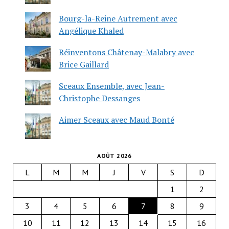
Bourg-la-Reine Autrement avec
Angélique Khaled
Réinventons Châtenay-Malabry avec
Brice Gaillard
Sceaux Ensemble, avec Jean-
Christophe Dessanges
Aimer Sceaux avec Maud Bonté
AOÛT 2026
L
M
M
J
V
S
D
1
2
3
4
5
6
7
8
9
10
11
12
13
14
15
16