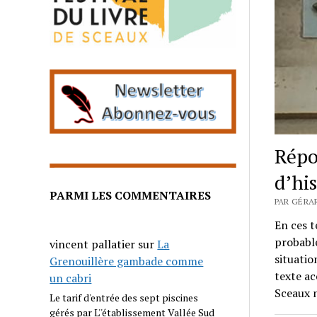
Répo
d’his
PARMI LES COMMENTAIRES
PAR GÉRAR
En ces t
probable
vincent pallatier
sur
La
situatio
Grenouillère gambade comme
texte ac
un cabri
Sceaux n
Le tarif d'entrée des sept piscines
gérés par L''établissement Vallée Sud