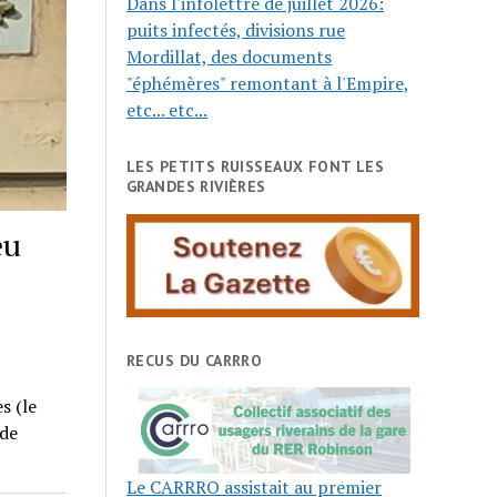
Dans l'infolettre de juillet 2026:
puits infectés, divisions rue
Mordillat, des documents
"éphémères" remontant à l'Empire,
etc... etc...
LES PETITS RUISSEAUX FONT LES
GRANDES RIVIÈRES
eu
RECUS DU CARRRO
s (le
 de
Le CARRRO assistait au premier