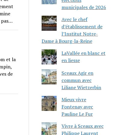
gement
municipales de 2026
rmine
Avec le chef
t pas…
d’établissement de
l’Institut Notre-
Dame à Bourg-la-Reine
LaVallée en blanc et
m et la
en liesse
ampin,
Sceaux Agir en
ves de
commun avec
Liliane Wietzerbin
Mieux vivre
Fontenay avec
Pauline Le Fur
Vivre à Sceaux avec
Philippe Laurent