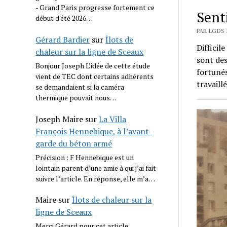
- Grand Paris progresse fortement ce
Sent
début d'été 2026…
PAR LGDS 
Gérard Bardier
sur
Îlots de
Difficil
chaleur sur la ligne de Sceaux
sont des
Bonjour Joseph L’idée de cette étude
fortunés
vient de TEC dont certains adhérents
travaill
se demandaient si la caméra
thermique pouvait nous…
Joseph Maire
sur
La Villa
François Hennebique, à l’avant-
garde du béton armé
Précision : F Hennebique est un
lointain parent d’une amie à qui j’ai fait
suivre l’article. En réponse, elle m’a…
Maire
sur
Îlots de chaleur sur la
ligne de Sceaux
Merci Gérard pour cet article