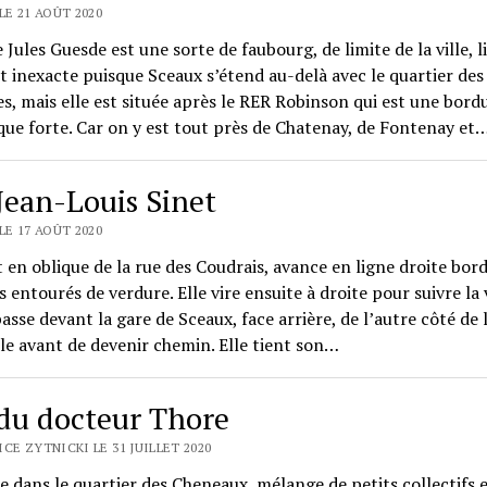
LE 21 AOÛT 2020
 Jules Guesde est une sorte de faubourg, de limite de la ville, l
 inexacte puisque Sceaux s’étend au-delà avec le quartier des
, mais elle est située après le RER Robinson qui est une bord
ue forte. Car on y est tout près de Chatenay, de Fontenay et
Jean-Louis Sinet
LE 17 AOÛT 2020
t en oblique de la rue des Coudrais, avance en ligne droite bor
s entourés de verdure. Elle vire ensuite à droite pour suivre la 
passe devant la gare de Sceaux, face arrière, de l’autre côté de 
le avant de devenir chemin. Elle tient son…
du docteur Thore
CE ZYTNICKI LE 31 JUILLET 2020
 dans le quartier des Cheneaux, mélange de petits collectifs e