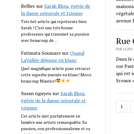
Bellier
sur
Sarah Rhea, égérie de
maisons,
la danse orientale et tzigane
végétale
avenue 
Très bel article qui représente bien
Sarah ! C’est une très bonne
professeure qui transmet sa passion
Rue
avec beaucoup de…
PAR LGDS 
Fatimata Soumare
sur
Quand
Dans le 
LaVallée déjeune en blanc
rue Past
Quel magnifique article pour retracer
qui est 
cette superbe journée en blanc! Merci
Sceaux «
beaucoup Maurice!
Susan nguyen
sur
Sarah Rhea,
égérie de la danse orientale et
Navig
1
tzigane
des
Cet article met parfaitement en
article
lumière une artiste remarquable. Sa
passion, son professionnalisme et sa