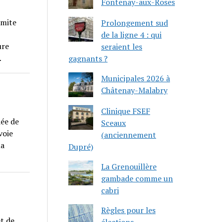
Fontenay-aux-Roses
imite
Prolongement sud
de la ligne 4 : qui
ure
seraient les
…
gagnants ?
Municipales 2026 à
Châtenay-Malabry
Clinique FSEF
dée de
Sceaux
voie
(anciennement
la
Dupré)
La Grenouillère
gambade comme un
cabri
Règles pour les
t de
élections