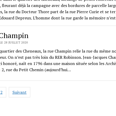
 fleurant déjà la campagne avec des bordures de parcelle lar
s, la rue du Docteur Thore part de la rue Pierre Curie et se te
Edouard Depreux. L’homme dont la rue garde la mémoire n’es
 Champin
LE 28 JUILLET 2020
quartier des Cheneaux, la rue Champin relie la rue du même no
eur. On n’est pas très loin du RER Robinson. Jean-Jacques Ch
ici honoré, naît en 1796 dans une maison située selon les Archi
 2, rue du Petit Chemin (aujourd’hui…
ation
2
Suivant
s