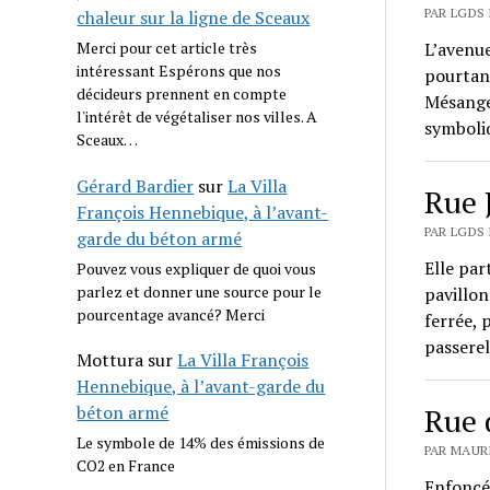
PAR LGDS 
chaleur sur la ligne de Sceaux
Merci pour cet article très
L’avenue
intéressant Espérons que nos
pourtant
décideurs prennent en compte
Mésanges
l'intérêt de végétaliser nos villes. A
symboliq
Sceaux…
Gérard Bardier
sur
La Villa
Rue 
François Hennebique, à l’avant-
PAR LGDS 
garde du béton armé
Elle par
Pouvez vous expliquer de quoi vous
parlez et donner une source pour le
pavillon
pourcentage avancé? Merci
ferrée, 
passerel
Mottura
sur
La Villa François
Hennebique, à l’avant-garde du
béton armé
Rue 
Le symbole de 14% des émissions de
PAR MAURI
CO2 en France
Enfoncée