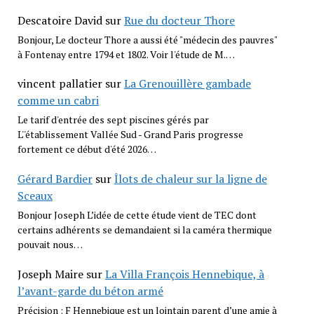
Descatoire David
sur
Rue du docteur Thore
Bonjour, Le docteur Thore a aussi été "médecin des pauvres"
à Fontenay entre 1794 et 1802. Voir l'étude de M.…
vincent pallatier
sur
La Grenouillère gambade
comme un cabri
Le tarif d'entrée des sept piscines gérés par
L''établissement Vallée Sud - Grand Paris progresse
fortement ce début d'été 2026…
Gérard Bardier
sur
Îlots de chaleur sur la ligne de
Sceaux
Bonjour Joseph L’idée de cette étude vient de TEC dont
certains adhérents se demandaient si la caméra thermique
pouvait nous…
Joseph Maire
sur
La Villa François Hennebique, à
l’avant-garde du béton armé
Précision : F Hennebique est un lointain parent d’une amie à