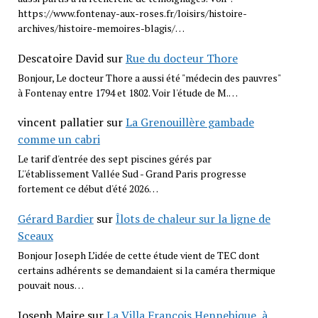
https://www.fontenay-aux-roses.fr/loisirs/histoire-
archives/histoire-memoires-blagis/…
Descatoire David
sur
Rue du docteur Thore
Bonjour, Le docteur Thore a aussi été "médecin des pauvres"
à Fontenay entre 1794 et 1802. Voir l'étude de M.…
vincent pallatier
sur
La Grenouillère gambade
comme un cabri
Le tarif d'entrée des sept piscines gérés par
L''établissement Vallée Sud - Grand Paris progresse
fortement ce début d'été 2026…
Gérard Bardier
sur
Îlots de chaleur sur la ligne de
Sceaux
Bonjour Joseph L’idée de cette étude vient de TEC dont
certains adhérents se demandaient si la caméra thermique
pouvait nous…
Joseph Maire
sur
La Villa François Hennebique, à