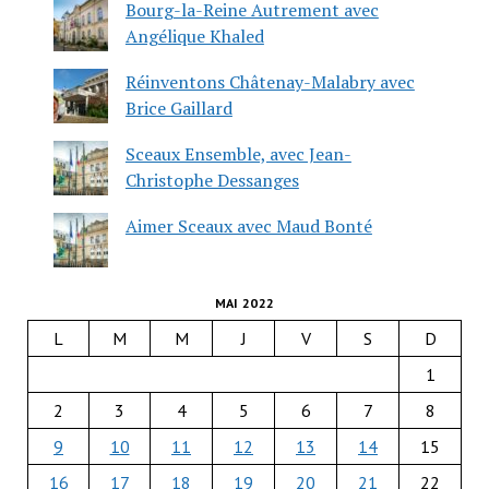
Bourg-la-Reine Autrement avec
Angélique Khaled
Réinventons Châtenay-Malabry avec
Brice Gaillard
Sceaux Ensemble, avec Jean-
Christophe Dessanges
Aimer Sceaux avec Maud Bonté
MAI 2022
L
M
M
J
V
S
D
1
2
3
4
5
6
7
8
9
10
11
12
13
14
15
16
17
18
19
20
21
22