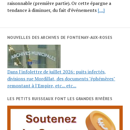
raisonnable (première partie). Or cette épargne a
tendance à diminuer, du fait d’événements
[…]
NOUVELLES DES ARCHIVES DE FONTENAY-AUX-ROSES
Dans l'infolettre de juillet 2026: puits infectés,
divisions rue Mordillat, des documents "éphémères"
remontant à l'Empire, etc... etc...
LES PETITS RUISSEAUX FONT LES GRANDES RIVIÈRES