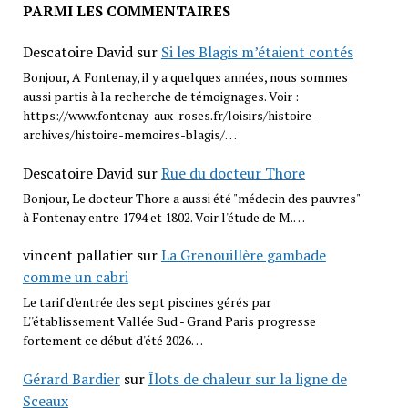
PARMI LES COMMENTAIRES
Descatoire David
sur
Si les Blagis m’étaient contés
Bonjour, A Fontenay, il y a quelques années, nous sommes
aussi partis à la recherche de témoignages. Voir :
https://www.fontenay-aux-roses.fr/loisirs/histoire-
archives/histoire-memoires-blagis/…
Descatoire David
sur
Rue du docteur Thore
Bonjour, Le docteur Thore a aussi été "médecin des pauvres"
à Fontenay entre 1794 et 1802. Voir l'étude de M.…
vincent pallatier
sur
La Grenouillère gambade
comme un cabri
Le tarif d'entrée des sept piscines gérés par
L''établissement Vallée Sud - Grand Paris progresse
fortement ce début d'été 2026…
Gérard Bardier
sur
Îlots de chaleur sur la ligne de
Sceaux