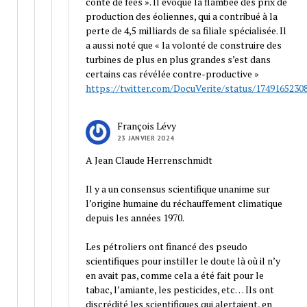
conte de fées ». Il évoque la flambée des prix de
production des éoliennes, qui a contribué à la
perte de 4,5 milliards de sa filiale spécialisée. Il
a aussi noté que « la volonté de construire des
turbines de plus en plus grandes s’est dans
certains cas révélée contre-productive »
https://twitter.com/DocuVerite/status/1749165230
François Lévy
23 JANVIER 2024
A Jean Claude Herrenschmidt
Il y a un consensus scientifique unanime sur
l’origine humaine du réchauffement climatique
depuis les années 1970.
Les pétroliers ont financé des pseudo
scientifiques pour instiller le doute là où il n’y
en avait pas, comme cela a été fait pour le
tabac, l’amiante, les pesticides, etc… Ils ont
discrédité les scientifiques qui alertaient, en