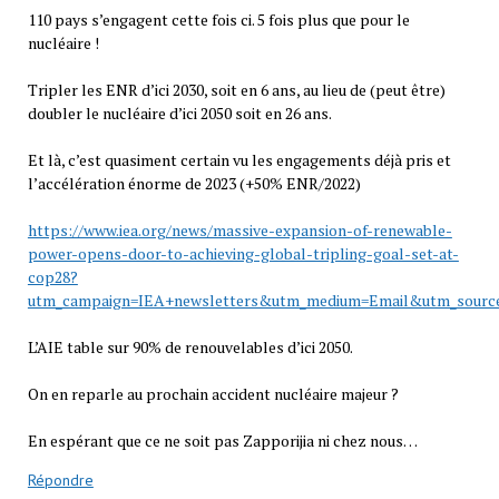
110 pays s’engagent cette fois ci. 5 fois plus que pour le
nucléaire !
Tripler les ENR d’ici 2030, soit en 6 ans, au lieu de (peut être)
doubler le nucléaire d’ici 2050 soit en 26 ans.
Et là, c’est quasiment certain vu les engagements déjà pris et
l’accélération énorme de 2023 (+50% ENR/2022)
https://www.iea.org/news/massive-expansion-of-renewable-
power-opens-door-to-achieving-global-tripling-goal-set-at-
cop28?
utm_campaign=IEA+newsletters&utm_medium=Email&utm_sourc
L’AIE table sur 90% de renouvelables d’ici 2050.
On en reparle au prochain accident nucléaire majeur ?
En espérant que ce ne soit pas Zapporijia ni chez nous…
Répondre