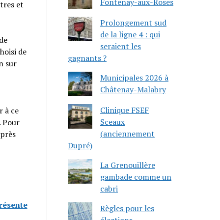
Fontenay-aux-Roses
tres et
Prolongement sud
de la ligne 4 : qui
ide
seraient les
hoisi de
gagnants ?
n sur
Municipales 2026 à
Châtenay-Malabry
Clinique FSEF
r à ce
Sceaux
. Pour
(anciennement
après
Dupré)
La Grenouillère
gambade comme un
cabri
présente
Règles pour les
élections