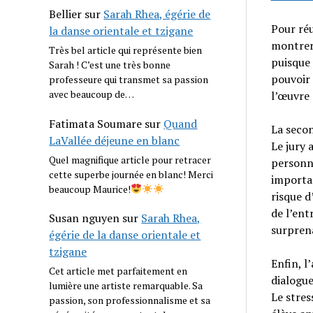
Bellier
sur
Sarah Rhea, égérie de
Pour réu
la danse orientale et tzigane
montrer 
Très bel article qui représente bien
puisque 
Sarah ! C’est une très bonne
pouvoir 
professeure qui transmet sa passion
avec beaucoup de…
l’œuvre 
Fatimata Soumare
sur
Quand
La secon
LaVallée déjeune en blanc
Le jury 
Quel magnifique article pour retracer
personne
cette superbe journée en blanc! Merci
importan
beaucoup Maurice!
risque d
de l’ent
Susan nguyen
sur
Sarah Rhea,
surprena
égérie de la danse orientale et
tzigane
Enfin, l’
Cet article met parfaitement en
dialogue
lumière une artiste remarquable. Sa
Le stres
passion, son professionnalisme et sa