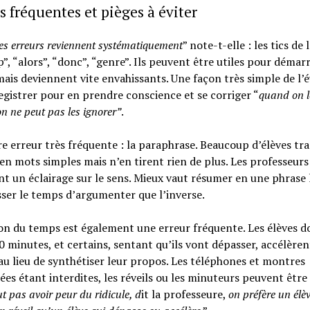
s fréquentes et pièges à éviter
es erreurs reviennent systématiquement
” note-t-elle : les tics de
”, “alors”, “donc”, “genre”. Ils peuvent être utiles pour démar
ais deviennent vite envahissants. Une façon très simple de l’é
egistrer pour en prendre conscience et se corriger “
quand on l
n ne peut pas les ignorer”
.
e erreur très fréquente : la paraphrase. Beaucoup d’élèves tr
 en mots simples mais n’en tirent rien de plus. Les professeurs
t un éclairage sur le sens. Mieux vaut résumer en une phrase
isser le temps d’argumenter que l’inverse.
on du temps est également une erreur fréquente. Les élèves d
0 minutes, et certains, sentant qu’ils vont dépasser, accélèren
u lieu de synthétiser leur propos. Les téléphones et montres
es étant interdites, les réveils ou les minuteurs peuvent être u
ut pas avoir peur du ridicule, d
it la professeure,
on préfère un élèv