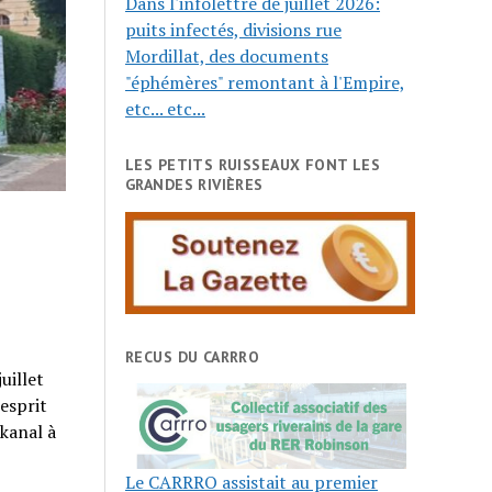
Dans l'infolettre de juillet 2026:
puits infectés, divisions rue
Mordillat, des documents
"éphémères" remontant à l'Empire,
etc... etc...
LES PETITS RUISSEAUX FONT LES
GRANDES RIVIÈRES
RECUS DU CARRRO
uillet
’esprit
akanal à
Le CARRRO assistait au premier