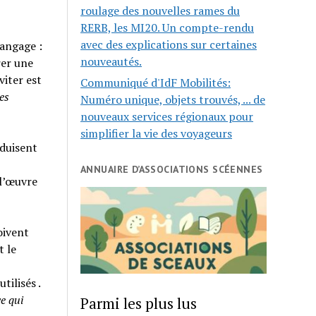
roulage des nouvelles rames du
RERB, les MI20. Un compte-rendu
avec des explications sur certaines
 langage :
nouveautés.
rer une
viter est
Communiqué d'IdF Mobilités:
es
Numéro unique, objets trouvés, ... de
nouveaux services régionaux pour
simplifier la vie des voyageurs
aduisent
ANNUAIRE D’ASSOCIATIONS SCÉENNES
 l’œuvre
oivent
t le
tilisés .
e qui
Parmi les plus lus