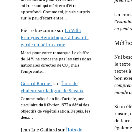
prend so
intéressant qui méritera d’être
approfondi. Comme toi, je suis surpris
Un conse
sur le peu d’écart entre…
l’examin
en généra
Pierre bozzonne
sur
La Villa
François Hennebique, à l’avant-
Méthod
garde du béton armé
Merci pour votre remarque. Le chiffre
Nul bes
de 14 % ne concerne pas les émissions
le texte
nationales directes de CO₂, mais
textes à
l'empreinte…
bon exer
Gérard Bardier
sur
Îlots de
comprends
chaleur sur la ligne de Sceaux
monde o
Comme indiqué en fin d’article, une
circulaire du 8 février 1973 a défini des
Si un él
objectifs de végétalisation. Depuis, les
raison, 
deux…
de faire
égalemen
Jean Luc Gaillard
sur
Îlots de