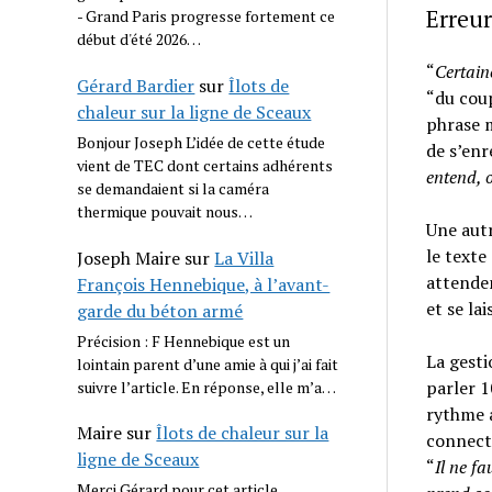
Erreur
- Grand Paris progresse fortement ce
début d'été 2026…
“
Certain
Gérard Bardier
sur
Îlots de
“du coup
chaleur sur la ligne de Sceaux
phrase m
Bonjour Joseph L’idée de cette étude
de s’enr
vient de TEC dont certains adhérents
entend, o
se demandaient si la caméra
thermique pouvait nous…
Une autr
le texte
Joseph Maire
sur
La Villa
attenden
François Hennebique, à l’avant-
et se la
garde du béton armé
Précision : F Hennebique est un
La gesti
lointain parent d’une amie à qui j’ai fait
parler 1
suivre l’article. En réponse, elle m’a…
rythme a
Maire
sur
Îlots de chaleur sur la
connecté
ligne de Sceaux
“
Il ne fa
Merci Gérard pour cet article