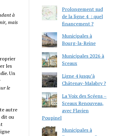
Prolongement sud
andant à
de la ligne 4 : quel
nir, mais
financement ?
Municipales à
Bourg-la-Reine
Municipales 2026 à
roprier
Sceaux
er les
udie. Un
Ligne 4 jusqu’à
e
Châtenay-Malabry ?
ur le
La Voix des Scéens –
Sceaux Renouveau,
ute autre
avec Flavien
 dit ou
Poupinel
nt
Municipales à
ligne