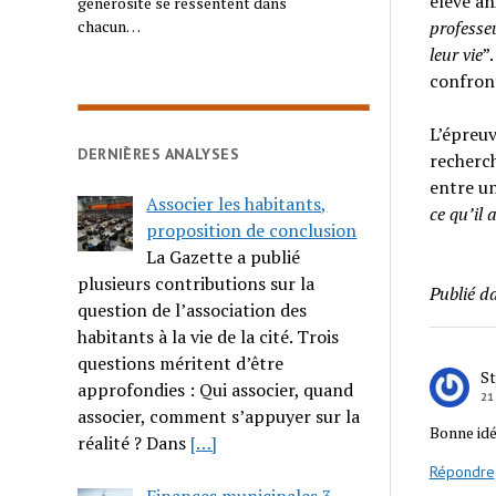
élève an
générosité se ressentent dans
chacun…
professeu
leur vie
”
confront
L’épreuv
DERNIÈRES ANALYSES
recherch
entre un
Associer les habitants,
ce qu’il
proposition de conclusion
La Gazette a publié
plusieurs contributions sur la
Publié d
question de l’association des
habitants à la vie de la cité. Trois
questions méritent d’être
S
approfondies : Qui associer, quand
21
associer, comment s’appuyer sur la
Bonne idé
réalité ? Dans
[…]
Répondre