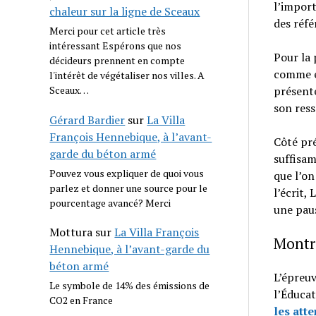
l’import
chaleur sur la ligne de Sceaux
des réfé
Merci pour cet article très
intéressant Espérons que nos
Pour la 
décideurs prennent en compte
comme en
l'intérêt de végétaliser nos villes. A
Sceaux…
présente
son ress
Gérard Bardier
sur
La Villa
François Hennebique, à l’avant-
Côté pré
garde du béton armé
suffisam
Pouvez vous expliquer de quoi vous
que l’on 
parlez et donner une source pour le
l’écrit,
pourcentage avancé? Merci
une paus
Mottura
sur
La Villa François
Montr
Hennebique, à l’avant-garde du
béton armé
L’épreuv
Le symbole de 14% des émissions de
l’Éducat
CO2 en France
les atte