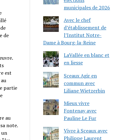
municipales de 2026
e
Avec le chef
llé
d’établissement de
 de
l’Institut Notre-
e de
Dame à Bourg-la-Reine
LaVallée en blanc et
œuvre.
en liesse
ts
re est
Sceaux Agir en
 au
commun avec
e partie
Liliane Wietzerbin
re
Mieux vivre
Fontenay avec
ire au
Pauline Le Fur
sa note.
Vivre à Sceaux avec
e un
Philippe Laurent