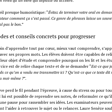
n réveil qu’un élève qui dépasse ou accélère
.”
il presque humoristique: “
Évitez de terminer votre oral en dem
ateur comment ça s’est passé. Ce genre de phrases laisse un souve
l pas le bon.
”
es et conseils concrets pour progresser
oin d’apprendre tout par cœur, mieux vaut comprendre, s’app
 avec ses propres mots. Les élèves doivent être capables de reli
 leur objet d’étude et comprendre pourquoi on les lit et les ét
cice est de relire chaque texte et de se demander “
Est-ce que j
 ce qu’on a voulu me transmettre ici ? Qu’est-ce que ce texte dit s
u moi-même ?
”.
ève perd le fil pendant l’épreuve, à cause du stress ou pour to
il lui est possible de reprendre ses notes, de reformuler ce qu’il
 une pause pour rassembler ses idées. Les examinateurs peuve
t l’aider à retrouver le sujet ou le relancer. Laure Senèze sou