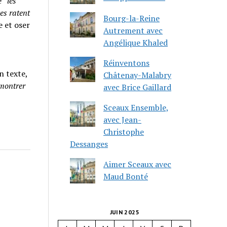
 “
les
es ratent
Bourg-la-Reine
e et oser
Autrement avec
Angélique Khaled
Réinventons
n texte,
Châtenay-Malabry
 montrer
avec Brice Gaillard
Sceaux Ensemble,
avec Jean-
Christophe
Dessanges
Aimer Sceaux avec
Maud Bonté
JUIN 2025