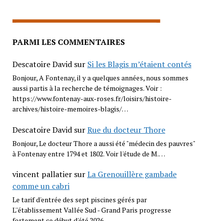
PARMI LES COMMENTAIRES
Descatoire David
sur
Si les Blagis m’étaient contés
Bonjour, A Fontenay, il y a quelques années, nous sommes
aussi partis à la recherche de témoignages. Voir :
https://www.fontenay-aux-roses.fr/loisirs/histoire-
archives/histoire-memoires-blagis/…
Descatoire David
sur
Rue du docteur Thore
Bonjour, Le docteur Thore a aussi été "médecin des pauvres"
à Fontenay entre 1794 et 1802. Voir l'étude de M.…
vincent pallatier
sur
La Grenouillère gambade
comme un cabri
Le tarif d'entrée des sept piscines gérés par
L''établissement Vallée Sud - Grand Paris progresse
fortement ce début d'été 2026…