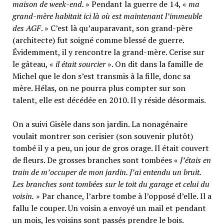
maison de week-end.
» Pendant la guerre de 14, «
ma
grand-mère habitait ici là où est maintenant l’immeuble
des AGF
. » C’est là qu’auparavant, son grand-père
(architecte) fut soigné comme blessé de guerre.
Évidemment, il y rencontre la grand-mère. Cerise sur
le gâteau, «
il était sourcier
». On dit dans la famille de
Michel que le don s’est transmis à la fille, donc sa
mère. Hélas, on ne pourra plus compter sur son
talent, elle est décédée en 2010. Il y réside désormais.
On a suivi Gisèle dans son jardin. La nonagénaire
voulait montrer son cerisier (son souvenir plutôt)
tombé il y a peu, un jour de gros orage. Il était couvert
de fleurs. De grosses branches sont tombées «
J’étais en
train de m’occuper de mon jardin. J’ai entendu un bruit.
Les branches sont tombées sur le toit du garage et celui du
voisin.
» Par chance, l’arbre tombe à l’opposé d’elle. Il a
fallu le couper. Un voisin a envoyé un mail et pendant
un mois, les voisins sont passés prendre le bois.