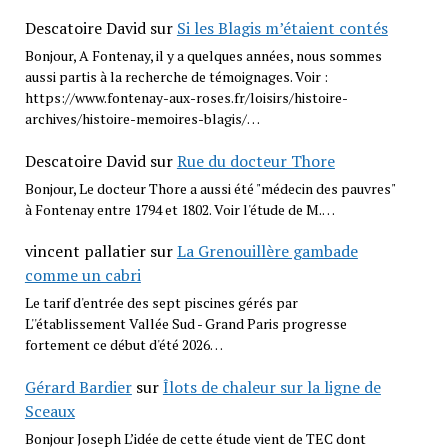
Descatoire David
sur
Si les Blagis m’étaient contés
Bonjour, A Fontenay, il y a quelques années, nous sommes
aussi partis à la recherche de témoignages. Voir :
https://www.fontenay-aux-roses.fr/loisirs/histoire-
archives/histoire-memoires-blagis/…
Descatoire David
sur
Rue du docteur Thore
Bonjour, Le docteur Thore a aussi été "médecin des pauvres"
à Fontenay entre 1794 et 1802. Voir l'étude de M.…
vincent pallatier
sur
La Grenouillère gambade
comme un cabri
Le tarif d'entrée des sept piscines gérés par
L''établissement Vallée Sud - Grand Paris progresse
fortement ce début d'été 2026…
Gérard Bardier
sur
Îlots de chaleur sur la ligne de
Sceaux
Bonjour Joseph L’idée de cette étude vient de TEC dont