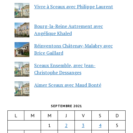
Vivre à Sceaux avec Philippe Laurent
Bourg-la-Reine Autrement avec
Angélique Khaled
Réinventons Châtenay-Malabry avec
Brice Gaillard
Sceaux Ensemble, avec Jean-
Christophe Dessanges
Aimer Sceaux avec Maud Bonté
SEPTEMBRE 2021
L
M
M
J
V
S
D
1
2
3
4
5