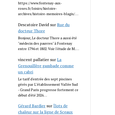
https://www.fontenay-aux-
roses.fr/loisirs/histoire-
archives/histoire-memoires-blagis/…
Descatoire David
sur
Rue du
docteur Thore
Bonjour, Le docteur Thore a aussi été
"médecin des pauvres" à Fontenay
entre 1794 et 1802. Voir l'étude de M.…
vincent pallatier
sur
La
Grenouillère gambade comme
un cabri
Le tarif d'entrée des sept piscines
gérés par L''établissement Vallée Sud
- Grand Paris progresse fortement ce
début d'été 2026…
Gérard Bardier
sur
Îlots de
chaleur sur la ligne de Sceaux