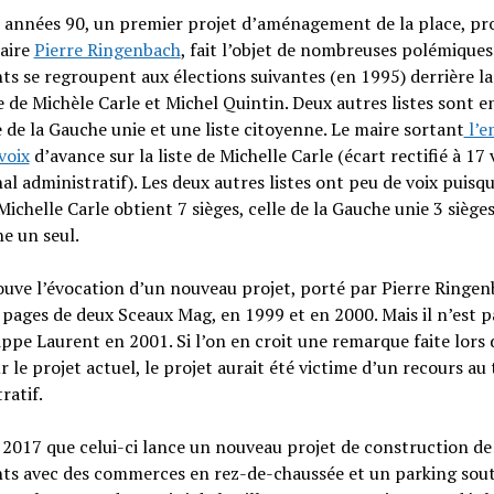
s années 90, un premier projet d’aménagement de la place, pr
maire
Pierre Ringenbach
, fait l’objet de nombreuses polémiques
s se regroupent aux élections suivantes (en 1995) derrière la
 de Michèle Carle et Michel Quintin. Deux autres listes sont en
e de la Gauche unie et une liste citoyenne. Le maire sortant
l’e
voix
d’avance sur la liste de Michelle Carle (écart rectifié à 17 
nal administratif). Les deux autres listes ont peu de voix puisqu
 Michelle Carle obtient 7 sièges, celle de la Gauche unie 3 sièges,
e un seul.
uve l’évocation d’un nouveau projet, porté par Pierre Ringe
 pages de deux Sceaux Mag, en 1999 et en 2000. Mais il n’est p
ippe Laurent en 2001. Si l’on en croit une remarque faite lors 
r le projet actuel, le projet aurait été victime d’un recours au 
ratif.
 2017 que celui-ci lance un nouveau projet de construction de
ts avec des commerces en rez-de-chaussée et un parking sout