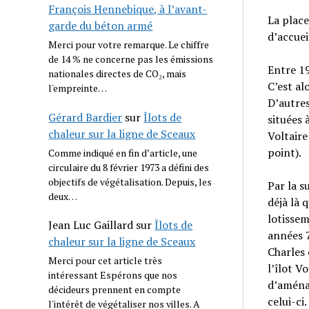
François Hennebique, à l’avant-
La place
garde du béton armé
d’accueil
Merci pour votre remarque. Le chiffre
de 14 % ne concerne pas les émissions
Entre 1
nationales directes de CO₂, mais
C’est al
l'empreinte…
D’autres
Gérard Bardier
sur
Îlots de
situées 
chaleur sur la ligne de Sceaux
Voltaire
point).
Comme indiqué en fin d’article, une
circulaire du 8 février 1973 a défini des
objectifs de végétalisation. Depuis, les
Par la s
deux…
déjà là 
lotissem
Jean Luc Gaillard
sur
Îlots de
années 7
chaleur sur la ligne de Sceaux
Charles 
Merci pour cet article très
l’îlot Vo
intéressant Espérons que nos
d’aménag
décideurs prennent en compte
celui-ci
l'intérêt de végétaliser nos villes. A