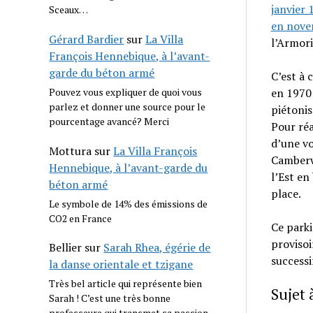
janvier 
Sceaux…
en nove
Gérard Bardier
sur
La Villa
l’Armori
François Hennebique, à l’avant-
garde du béton armé
C’est à 
Pouvez vous expliquer de quoi vous
en 1970
parlez et donner une source pour le
piétonis
pourcentage avancé? Merci
Pour réa
d’une vo
Mottura
sur
La Villa François
Camberwe
Hennebique, à l’avant-garde du
l’Est en
béton armé
place.
Le symbole de 14% des émissions de
CO2 en France
Ce parki
provisoi
Bellier
sur
Sarah Rhea, égérie de
success
la danse orientale et tzigane
Très bel article qui représente bien
Sujet
Sarah ! C’est une très bonne
professeure qui transmet sa passion