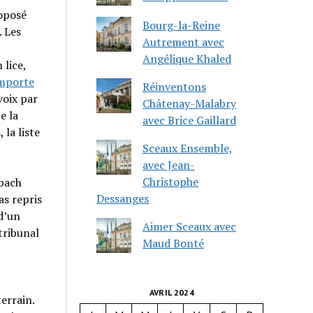
oposé
Bourg-la-Reine
. Les
Autrement avec
Angélique Khaled
 lice,
mporte
Réinventons
voix par
Châtenay-Malabry
e la
avec Brice Gaillard
 la liste
Sceaux Ensemble,
avec Jean-
Christophe
nbach
Dessanges
as repris
d’un
Aimer Sceaux avec
tribunal
Maud Bonté
AVRIL 2024
errain.