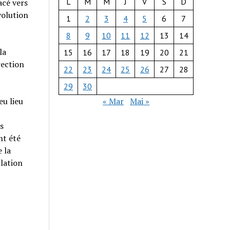
L
M
M
J
V
S
D
acé vers
volution
1
2
3
4
5
6
7
8
9
10
11
12
13
14
la
15
16
17
18
19
20
21
rection
22
23
24
25
26
27
28
29
30
« Mar
Mai »
eu lieu
s
nt été
 la
ulation