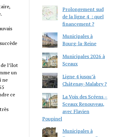
aire,
Prolongement sud
.
de la ligne 4 : quel
financement ?
auvais
Municipales à
 succède
Bourg-la-Reine
Municipales 2026 à
Sceaux
de l’îlot
comme un
Ligne 4 jusqu’à
i ne
Châtenay-Malabry ?
55
ndre ce
La Voix des Scéens –
Sceaux Renouveau,
très
avec Flavien
Poupinel
Municipales à