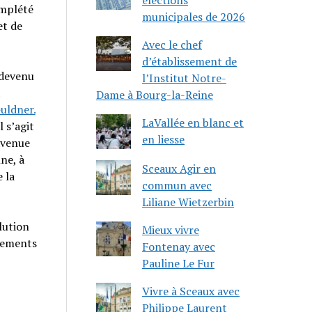
omplété
municipales de 2026
et de
Avec le chef
d’établissement de
 devenu
l’Institut Notre-
Dame à Bourg-la-Reine
uldner.
LaVallée en blanc et
l s’agit
en liesse
avenue
ne, à
Sceaux Agir en
 la
commun avec
Liliane Wietzerbin
lution
Mieux vivre
agements
Fontenay avec
Pauline Le Fur
Vivre à Sceaux avec
Philippe Laurent