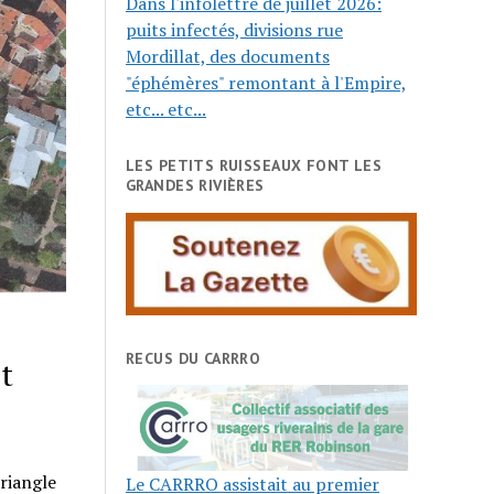
Dans l'infolettre de juillet 2026:
puits infectés, divisions rue
Mordillat, des documents
"éphémères" remontant à l'Empire,
etc... etc...
LES PETITS RUISSEAUX FONT LES
GRANDES RIVIÈRES
RECUS DU CARRRO
t
triangle
Le CARRRO assistait au premier