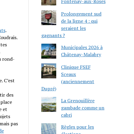
Fontenay-aux-Roses
Prolongement sud
de la ligne 4 : qui
seraient les
nts
.
gagnants ?
Coudrais.
utes
Municipales 2026 à
s
Châtenay-Malabry
u rond-
Clinique FSEF
Sceaux
e. C’est
(anciennement
Dupré)
tir des
La Grenouillère
 place
gambade comme un
e et
cabri
rojets
mais pas
Règles pour les
de
élections