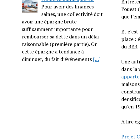
Entretem
Pour avoir des finances
l’ouest 
saines, une collectivité doit
que l’em
avoir une épargne brute
suffisamment importante pour
Et c’est
rembourser sa dette dans un délai
place : 
raisonnable (première partie). Or
du RER.
cette épargne a tendance à
diminuer, du fait d’événements
[…]
Une autr
dans la 
appart
maisons
construi
densific
qu’en 1
A lire é
Projet C