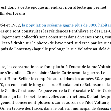
 est donc à cette époque un endroit non affecté qui permet
lir des forains.
954 et 1962,
la population scéenne gagne plus de 8000 habita
ors que sont construites les résidences Penthièvre et des Bas-
 logements collectifs sont construits dans diverses zones, to
à l’est(à droite sur la photo) de l’axe nord-sud créé par les rue
 puis de Fontenay (laquelle prolonge la rue Voltaire au-delà d
uite, les constructions se font plutôt à l’ouest de la rue Voltair
que s’installe la Cité scolaire Marie-Curie avant la guerre. Le
ent Henri Sellier le complète au sud dans les années 50. A par
0, on construit le long de la rue Houdan entre Robinson et la
de Gaulle. C’est aussi l’espace entre la Cité scolaire Marie-Curi
ltaire qui fait l’objet de nouvelles constructions. De fait, les p
ement concernent plusieurs zones autour de l’ilot Voltaire, 
. On en trouve des traces dans le bulletin municipal de Sceaux