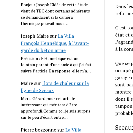
Bonjour Joseph L’idée de cette étude
Dans les
vient de TEC dont certains adhérents
reformen
se demandaient si la caméra
thermique pouvait nous…
C’est to
état et 
Joseph Maire
sur
La Villa
l’agrand
François Hennebique, à l’avant-
à la con
garde du béton armé
Précision : F Hennebique est un
Que se p
lointain parent d’une amie à qui j’ai fait
occupé p
suivre l’article. En réponse, elle m’a…
garage c
Maire
sur
Îlots de chaleur sur la
sont pa
ligne de Sceaux
montre l
dont il 
Merci Gérard pour cet article
intéressant qui méritera d’être
tamponne
approfondi. Comme toi, je suis surpris
probabl
sur le peu d’écart entre…
Sceau
Pierre bozzonne
sur
La Villa