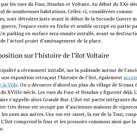
 par les rues du Four, Houdan et Voltaire. Au début du XXe siècl
d de nombreuses habitations. Celles-ci, considérées comme
es, sont détruites juste avant le début de la Seconde Guerre m
 guerre, l’espace reste en friche et semble occupé en partie pa
 Un parking en surface sera ensuite installé, avant sa destruct
 de l’actuel projet d’aménagement de la place.
osition sur l’histoire de l’îlot Voltaire
ipalité a récemment installé, sur la palissade autour de l’anc
 une exposition retraçant l’histoire de l’îlot, également
access
e la Ville
. On y découvre d’abord un plan du village de Sceaux 
n du XVIIIe siècle. Les rues du Four et Houdan y figurent déjà. L
aire s’appelle alors Grande Rue. L’îlot est partie intégrante du 
ier très dense est occupé par d’anciennes maisons de vignero
 les unes aux autres. Une rue est-ouest, la rue de la Tour, coupe
 L’îlot comprend le four et les pressoirs communs ainsi que la
e.