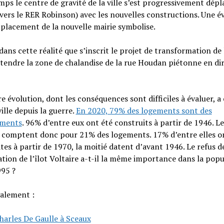
ps le centre de gravité de la ville s’est progressivement dépl
(vers le RER Robinson) avec les nouvelles constructions. Une é
placement de la nouvelle mairie symbolise.
 dans cette réalité que s’inscrit le projet de transformation de 
étendre la zone de chalandise de la rue Houdan piétonne en di
e évolution, dont les conséquences sont difficiles à évaluer, a 
ville depuis la guerre.
En 2020, 79% des logements sont des
ements
. 96% d’entre eux ont été construits à partir de 1946. Le
 comptent donc pour 21% des logements. 17% d’entre elles o
tes à partir de 1970, la moitié datent d’avant 1946. Le refus de
ation de l’îlot Voltaire a-t-il la même importance dans la pop
995 ?
galement :
harles De Gaulle à Sceaux