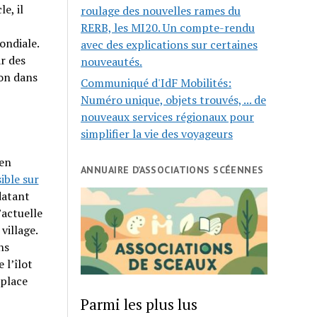
e, il
roulage des nouvelles rames du
RERB, les MI20. Un compte-rendu
ondiale.
avec des explications sur certaines
r des
nouveautés.
ion dans
Communiqué d'IdF Mobilités:
Numéro unique, objets trouvés, ... de
nouveaux services régionaux pour
simplifier la vie des voyageurs
ien
ANNUAIRE D’ASSOCIATIONS SCÉENNES
ible sur
datant
’actuelle
village.
ns
 l’îlot
 place
Parmi les plus lus