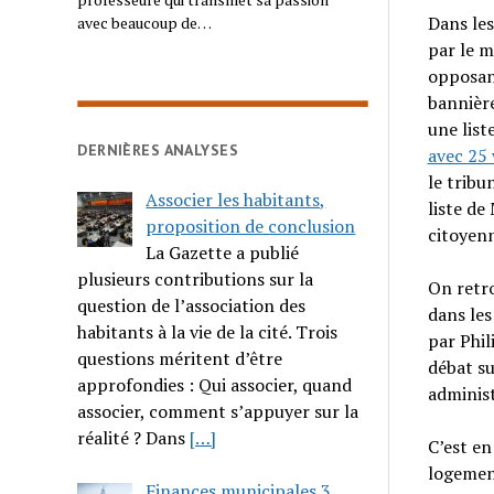
Dans le
avec beaucoup de…
par le 
opposant
bannière
une list
DERNIÈRES ANALYSES
avec 25 
le tribu
Associer les habitants,
liste de
proposition de conclusion
citoyenn
La Gazette a publié
plusieurs contributions sur la
On retro
question de l’association des
dans les
habitants à la vie de la cité. Trois
par Phil
questions méritent d’être
débat su
approfondies : Qui associer, quand
administ
associer, comment s’appuyer sur la
réalité ? Dans
[…]
C’est en
logemen
Finances municipales 3