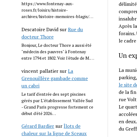
délimité
https://www.fontenay-aux-
roses.fr/loisirs/histoire-
compren
archives/histoire-memoires-blagis/…
insalubr
Après la
Descatoire David
sur
Rue du
forains.
docteur Thore
le cadre
Bonjour, Le docteur Thore a aussi été
"médecin des pauvres" à Fontenay
Un exp
entre 1794 et 1802. Voir l'étude de M.…
La munic
vincent pallatier
sur
La
parking,
Grenouillère gambade comme
le site d
un cabri
de la fi
Le tarif d'entrée des sept piscines
rue Volt
gérés par L''établissement Vallée Sud
Le quart
- Grand Paris progresse fortement ce
début d'été 2026…
accolées
en deux.
Gérard Bardier
sur
Îlots de
du Greff
chaleur sur la ligne de Sceaux