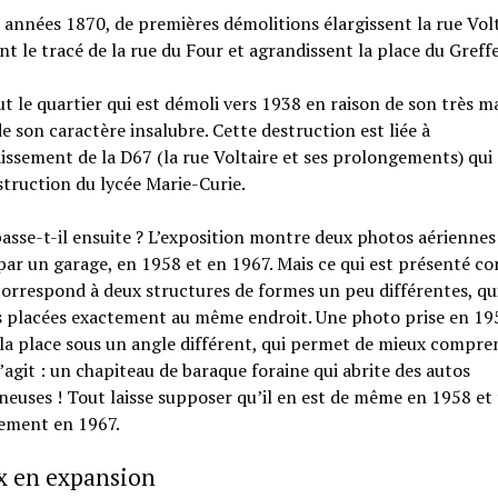
 années 1870, de premières démolitions élargissent la rue Volt
t le tracé de la rue du Four et agrandissent la place du Greffe
ut le quartier qui est démoli vers 1938 en raison de son très m
de son caractère insalubre. Cette destruction est liée à
issement de la D67 (la rue Voltaire et ses prolongements) qui
struction du lycée Marie-Curie.
asse-t-il ensuite ? L’exposition montre deux photos aériennes 
ar un garage, en 1958 et en 1967. Mais ce qui est présenté 
orrespond à deux structures de formes un peu différentes, qu
s placées exactement au même endroit. Une photo prise en 19
a place sous un angle différent, qui permet de mieux compre
s’agit : un chapiteau de baraque foraine qui abrite des autos
uses ! Tout laisse supposer qu’il en est de même en 1958 et 
ement en 1967.
x en expansion