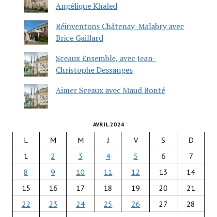
Angélique Khaled
Réinventons Châtenay-Malabry avec
Brice Gaillard
Sceaux Ensemble, avec Jean-
Christophe Dessanges
Aimer Sceaux avec Maud Bonté
AVRIL 2024
L
M
M
J
V
S
D
1
2
3
4
5
6
7
8
9
10
11
12
13
14
15
16
17
18
19
20
21
22
23
24
25
26
27
28