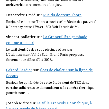
archives/histoire-memoires-blagis/…
Descatoire David
sur
Rue du docteur Thore
Bonjour, Le docteur Thore a aussi été "médecin des pauvres"
à Fontenay entre 1794 et 1802. Voir l'étude de M.…
vincent pallatier
sur
La Grenouillère gambade
comme un cabri
Le tarif d'entrée des sept piscines gérés par
L''établissement Vallée Sud - Grand Paris progresse
fortement ce début d'été 2026…
Gérard Bardier
sur
Îlots de chaleur sur la ligne de
Sceaux
Bonjour Joseph L’idée de cette étude vient de TEC dont
certains adhérents se demandaient si la caméra thermique
pouvait nous…
Joseph Maire
sur
La Villa François Hennebique, à
l’avant-garde du béton armé