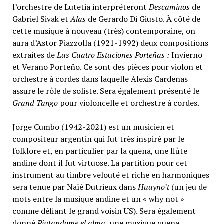
l’orchestre de Lutetia interpréteront
Descaminos
de
Gabriel Sivak et
Alas
de Gerardo Di Giusto. À côté de
cette musique à nouveau (très) contemporaine, on
aura d’Astor Piazzolla (1921-1992) deux compositions
extraites de
Las Cuatro Estaciones Porteñas :
Invierno
et Verano Porteño. Ce sont des pièces pour violon et
orchestre à cordes dans laquelle Alexis Cardenas
assure le rôle de soliste. Sera également présenté le
Grand Tango
pour violoncelle et orchestre à cordes.
Jorge Cumbo (1942-2021) est un musicien et
compositeur argentin qui fut très inspiré par le
folklore et, en particulier par la quena, une flûte
andine dont il fut virtuose. La partition pour cet
instrument au timbre velouté et riche en harmoniques
sera tenue par Naïé Dutrieux dans
Huayno’t
(un jeu de
mots entre la musique andine et un « why not »
comme défiant le grand voisin US). Sera également
donné
Pintandome el alma,
une musique quena