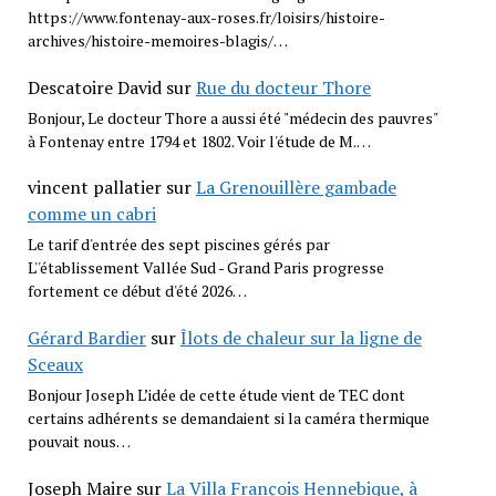
https://www.fontenay-aux-roses.fr/loisirs/histoire-
archives/histoire-memoires-blagis/…
Descatoire David
sur
Rue du docteur Thore
Bonjour, Le docteur Thore a aussi été "médecin des pauvres"
à Fontenay entre 1794 et 1802. Voir l'étude de M.…
vincent pallatier
sur
La Grenouillère gambade
comme un cabri
Le tarif d'entrée des sept piscines gérés par
L''établissement Vallée Sud - Grand Paris progresse
fortement ce début d'été 2026…
Gérard Bardier
sur
Îlots de chaleur sur la ligne de
Sceaux
Bonjour Joseph L’idée de cette étude vient de TEC dont
certains adhérents se demandaient si la caméra thermique
pouvait nous…
Joseph Maire
sur
La Villa François Hennebique, à