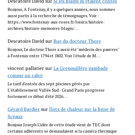
Descatoire David
sur
Si les Blagis m’étaient contés
Bonjour, A Fontenay, il y a quelques années, nous sommes
aussi partis à la recherche de témoignages. Voir :
https://www.fontenay-aux-roses.fr/loisirs/histoire-
archives/histoire-memoires-blagis/…
Descatoire David
sur
Rue du docteur Thore
Bonjour, Le docteur Thore a aussi été "médecin des pauvres"
à Fontenay entre 1794 et 1802. Voir l'étude de M.…
vincent pallatier
sur
La Grenouillère gambade
comme un cabri
Le tarif d'entrée des sept piscines gérés par
L''établissement Vallée Sud - Grand Paris progresse
fortement ce début d'été 2026…
Gérard Bardier
sur
Îlots de chaleur sur la ligne de
Sceaux
Bonjour Joseph L’idée de cette étude vient de TEC dont
certains adhérents se demandaient si la caméra thermique