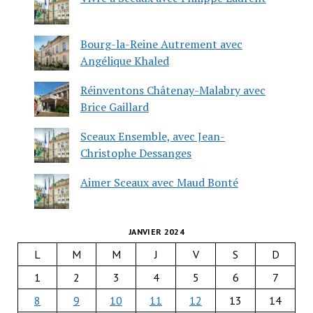
Bourg-la-Reine Autrement avec
Angélique Khaled
Réinventons Châtenay-Malabry avec
Brice Gaillard
Sceaux Ensemble, avec Jean-
Christophe Dessanges
Aimer Sceaux avec Maud Bonté
JANVIER 2024
L
M
M
J
V
S
D
1
2
3
4
5
6
7
8
9
10
11
12
13
14