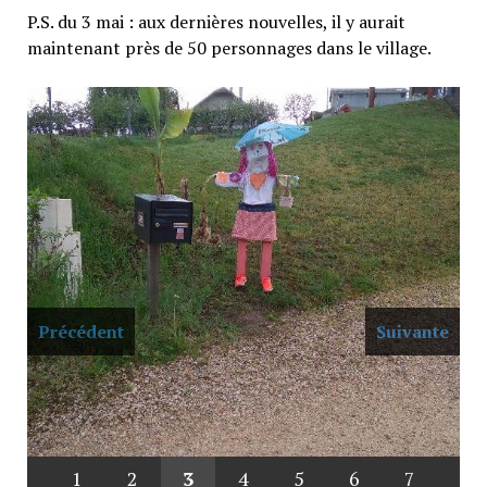
P.S. du 3 mai : aux dernières nouvelles, il y aurait
maintenant près de 50 personnages dans le village.
Précédent
Suivante
1
2
3
4
5
6
7