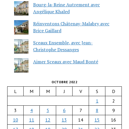
Bourg-la-Reine Autrement avec
Angélique Khaled
Réinventons Châtenay-Malabry avec
Brice Gaillard
Sceaux Ensemble, avec Jean-
Christophe Dessanges
Aimer Sceaux avec Maud Bonté
OCTOBRE 2022
L
M
M
J
V
S
D
1
2
3
4
5
6
7
8
9
10
11
12
13
14
15
16