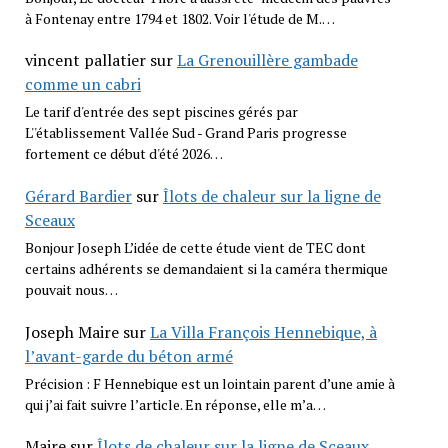
à Fontenay entre 1794 et 1802. Voir l'étude de M.…
vincent pallatier
sur
La Grenouillère gambade
comme un cabri
Le tarif d'entrée des sept piscines gérés par
L''établissement Vallée Sud - Grand Paris progresse
fortement ce début d'été 2026…
Gérard Bardier
sur
Îlots de chaleur sur la ligne de
Sceaux
Bonjour Joseph L’idée de cette étude vient de TEC dont
certains adhérents se demandaient si la caméra thermique
pouvait nous…
Joseph Maire
sur
La Villa François Hennebique, à
l’avant-garde du béton armé
Précision : F Hennebique est un lointain parent d’une amie à
qui j’ai fait suivre l’article. En réponse, elle m’a…
Maire
sur
Îlots de chaleur sur la ligne de Sceaux