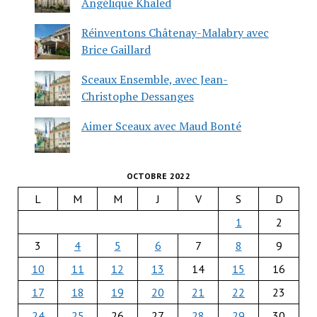
Angélique Khaled
Réinventons Châtenay-Malabry avec
Brice Gaillard
Sceaux Ensemble, avec Jean-
Christophe Dessanges
Aimer Sceaux avec Maud Bonté
OCTOBRE 2022
L
M
M
J
V
S
D
1
2
3
4
5
6
7
8
9
10
11
12
13
14
15
16
17
18
19
20
21
22
23
24
25
26
27
28
29
30