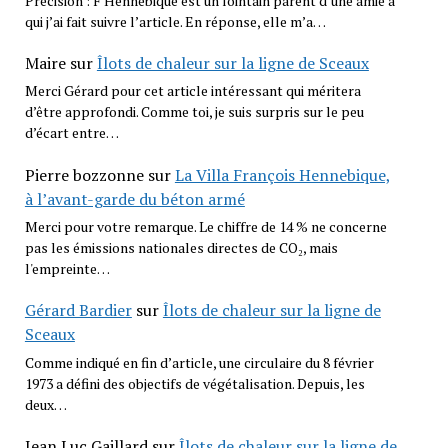
Précision : F Hennebique est un lointain parent d’une amie à
qui j’ai fait suivre l’article. En réponse, elle m’a…
Maire
sur
Îlots de chaleur sur la ligne de Sceaux
Merci Gérard pour cet article intéressant qui méritera
d’être approfondi. Comme toi, je suis surpris sur le peu
d’écart entre…
Pierre bozzonne
sur
La Villa François Hennebique,
à l’avant-garde du béton armé
Merci pour votre remarque. Le chiffre de 14 % ne concerne
pas les émissions nationales directes de CO₂, mais
l'empreinte…
Gérard Bardier
sur
Îlots de chaleur sur la ligne de
Sceaux
Comme indiqué en fin d’article, une circulaire du 8 février
1973 a défini des objectifs de végétalisation. Depuis, les
deux…
Jean Luc Gaillard
sur
Îlots de chaleur sur la ligne de