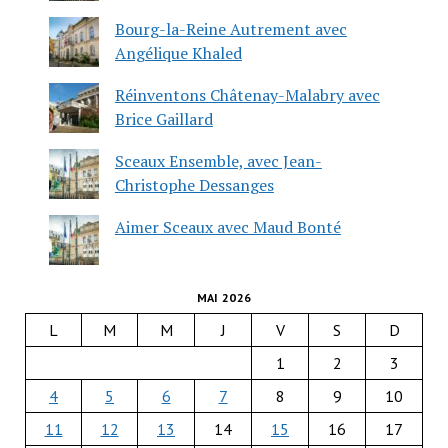
Bourg-la-Reine Autrement avec
Angélique Khaled
Réinventons Châtenay-Malabry avec
Brice Gaillard
Sceaux Ensemble, avec Jean-
Christophe Dessanges
Aimer Sceaux avec Maud Bonté
MAI 2026
L
M
M
J
V
S
D
1
2
3
4
5
6
7
8
9
10
11
12
13
14
15
16
17