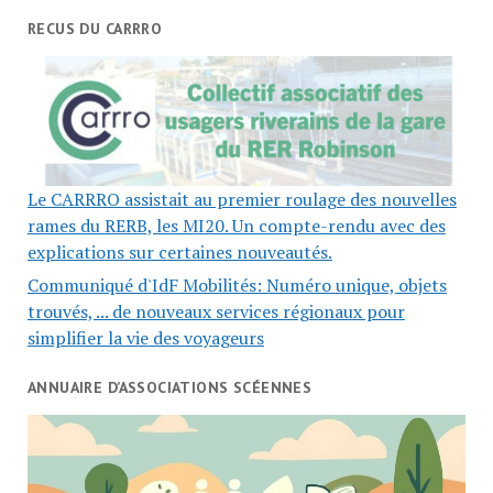
RECUS DU CARRRO
Le CARRRO assistait au premier roulage des nouvelles
rames du RERB, les MI20. Un compte-rendu avec des
explications sur certaines nouveautés.
Communiqué d'IdF Mobilités: Numéro unique, objets
trouvés, ... de nouveaux services régionaux pour
simplifier la vie des voyageurs
ANNUAIRE D’ASSOCIATIONS SCÉENNES