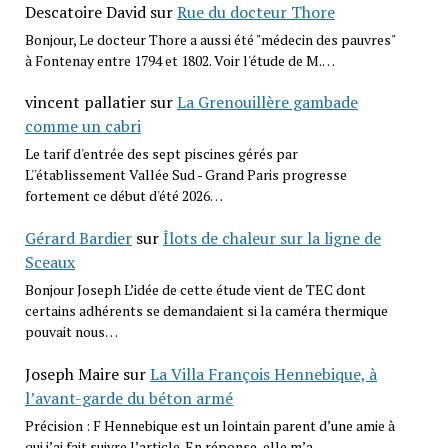
Descatoire David
sur
Rue du docteur Thore
Bonjour, Le docteur Thore a aussi été "médecin des pauvres"
à Fontenay entre 1794 et 1802. Voir l'étude de M.…
vincent pallatier
sur
La Grenouillère gambade
comme un cabri
Le tarif d'entrée des sept piscines gérés par
L''établissement Vallée Sud - Grand Paris progresse
fortement ce début d'été 2026…
Gérard Bardier
sur
Îlots de chaleur sur la ligne de
Sceaux
Bonjour Joseph L’idée de cette étude vient de TEC dont
certains adhérents se demandaient si la caméra thermique
pouvait nous…
Joseph Maire
sur
La Villa François Hennebique, à
l’avant-garde du béton armé
Précision : F Hennebique est un lointain parent d’une amie à
qui j’ai fait suivre l’article. En réponse, elle m’a…