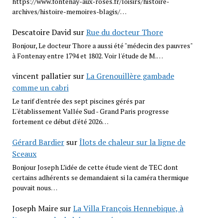
https://www.fontenay-aux-roses.fr/loisirs/histoire-
archives/histoire-memoires-blagis/…
Descatoire David
sur
Rue du docteur Thore
Bonjour, Le docteur Thore a aussi été "médecin des pauvres"
à Fontenay entre 1794 et 1802. Voir l'étude de M.…
vincent pallatier
sur
La Grenouillère gambade
comme un cabri
Le tarif d'entrée des sept piscines gérés par
L''établissement Vallée Sud - Grand Paris progresse
fortement ce début d'été 2026…
Gérard Bardier
sur
Îlots de chaleur sur la ligne de
Sceaux
Bonjour Joseph L’idée de cette étude vient de TEC dont
certains adhérents se demandaient si la caméra thermique
pouvait nous…
Joseph Maire
sur
La Villa François Hennebique, à