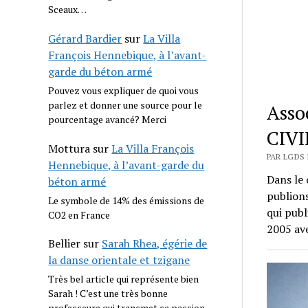
Sceaux…
Gérard Bardier
sur
La Villa
François Hennebique, à l’avant-
garde du béton armé
Pouvez vous expliquer de quoi vous
parlez et donner une source pour le
Assoc
pourcentage avancé? Merci
CIVI
Mottura
sur
La Villa François
PAR LGDS 
Hennebique, à l’avant-garde du
Dans le 
béton armé
publions
Le symbole de 14% des émissions de
qui publ
CO2 en France
2005 ave
Bellier
sur
Sarah Rhea, égérie de
la danse orientale et tzigane
Très bel article qui représente bien
Sarah ! C’est une très bonne
professeure qui transmet sa passion