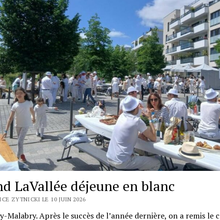
d LaVallée déjeune en blanc
CE ZYTNICKI LE 10 JUIN 2026
-Malabry. Après le succès de l’année dernière, on a remis le c