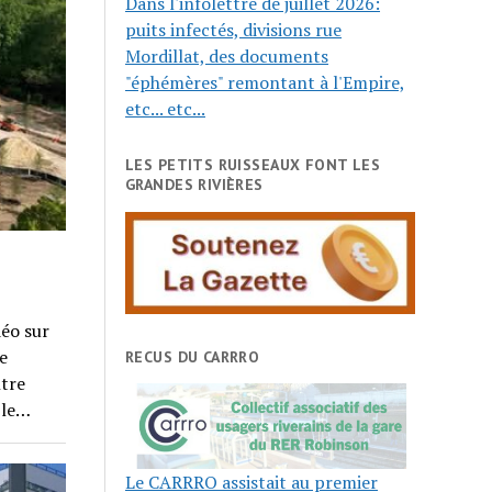
Dans l'infolettre de juillet 2026:
puits infectés, divisions rue
Mordillat, des documents
"éphémères" remontant à l'Empire,
etc... etc...
LES PETITS RUISSEAUX FONT LES
GRANDES RIVIÈRES
éo sur
e
RECUS DU CARRRO
ntre
 le…
Le CARRRO assistait au premier