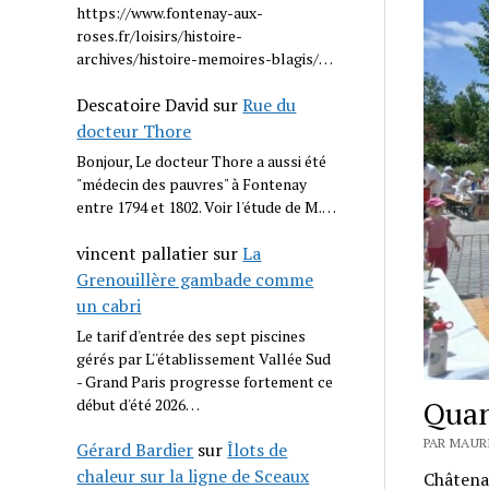
https://www.fontenay-aux-
roses.fr/loisirs/histoire-
archives/histoire-memoires-blagis/…
Descatoire David
sur
Rue du
docteur Thore
Bonjour, Le docteur Thore a aussi été
"médecin des pauvres" à Fontenay
entre 1794 et 1802. Voir l'étude de M.…
vincent pallatier
sur
La
Grenouillère gambade comme
un cabri
Le tarif d'entrée des sept piscines
gérés par L''établissement Vallée Sud
- Grand Paris progresse fortement ce
Quan
début d'été 2026…
PAR MAURI
Gérard Bardier
sur
Îlots de
chaleur sur la ligne de Sceaux
Châtenay