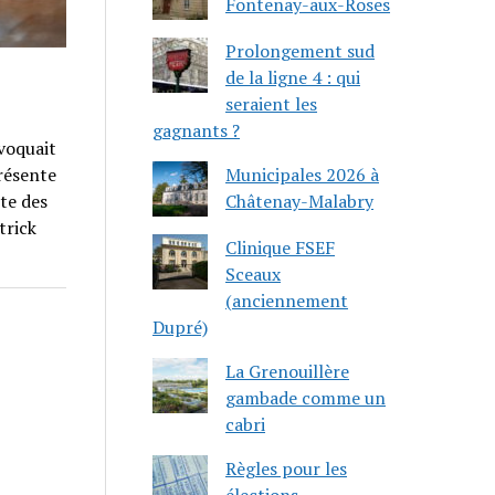
Fontenay-aux-Roses
Prolongement sud
de la ligne 4 : qui
seraient les
gagnants ?
voquait
Municipales 2026 à
résente
Châtenay-Malabry
te des
trick
Clinique FSEF
Sceaux
(anciennement
Dupré)
La Grenouillère
gambade comme un
cabri
Règles pour les
élections