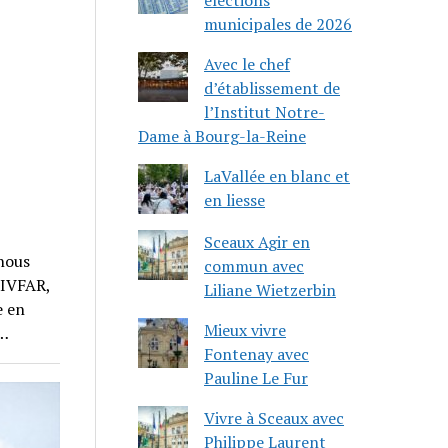
municipales de 2026
Avec le chef
d’établissement de
l’Institut Notre-
Dame à Bourg-la-Reine
LaVallée en blanc et
en liesse
Sceaux Agir en
 nous
commun avec
CIVFAR,
Liliane Wietzerbin
e en
Mieux vivre
e…
Fontenay avec
Pauline Le Fur
Vivre à Sceaux avec
Philippe Laurent