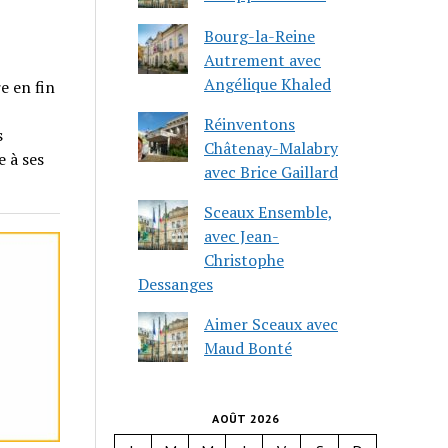
Bourg-la-Reine
Autrement avec
Angélique Khaled
e en fin
Réinventons
s
Châtenay-Malabry
e à ses
avec Brice Gaillard
Sceaux Ensemble,
avec Jean-
Christophe
Dessanges
Aimer Sceaux avec
Maud Bonté
AOÛT 2026