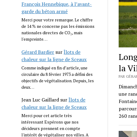
François Hennebique, à l’avant-
garde du béton armé
Merci pour votre remarque. Le chiffre
de 14 % ne concerne pas les émissions
nationales directes de CO₂, mais
l'empreinte…
Gérard Bardier
sur
Îlots de
Long
chaleur sur la ligne de Sceaux
la V
Comme indiqué en fin d’article, une
circulaire du 8 février 1973 a défini des
PAR GÉRAR
objectifs de végétalisation. Depuis, les
Dimanche
deux…
une rand
Jean Luc Gaillard
sur
Îlots de
Fontaine
chaleur sur la ligne de Sceaux
parcour
Merci pour cet article très
260 ran
intéressant Espérons que nos
décideurs prennent en compte
l'intérêt de végétaliser nos villes. A