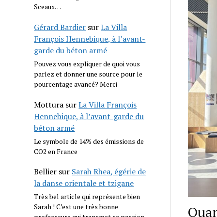
Sceaux…
Gérard Bardier
sur
La Villa
François Hennebique, à l’avant-
garde du béton armé
Pouvez vous expliquer de quoi vous
parlez et donner une source pour le
pourcentage avancé? Merci
Mottura
sur
La Villa François
Hennebique, à l’avant-garde du
béton armé
Le symbole de 14% des émissions de
CO2 en France
Bellier
sur
Sarah Rhea, égérie de
la danse orientale et tzigane
Très bel article qui représente bien
Sarah ! C’est une très bonne
Quan
professeure qui transmet sa passion