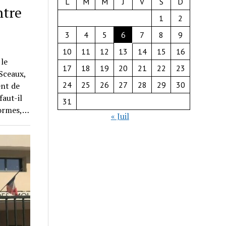
L
M
M
J
V
S
D
ntre
1
2
3
4
5
6
7
8
9
10
11
12
13
14
15
16
 le
17
18
19
20
21
22
23
Sceaux,
24
25
26
27
28
29
30
ent de
aut-il
31
formes,…
« Juil