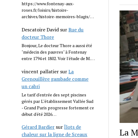
https://www.fontenay-aux-
roses.fr/loisirs/histoire-
archives/histoire-memoires-blagis/…
Descatoire David
sur
Rue du
docteur Thore
Bonjour, Le docteur Thore a aussi été
"médecin des pauvres" à Fontenay
entre 1794 et 1802. Voir l'étude de M.…
vincent pallatier
sur
La
Grenouillère gambade comme
un cabri
Le tarif d'entrée des sept piscines
gérés par L''établissement Vallée Sud
- Grand Paris progresse fortement ce
début d'été 2026…
Gérard Bardier
sur
Îlots de
La M
chaleur sur la ligne de Sceaux