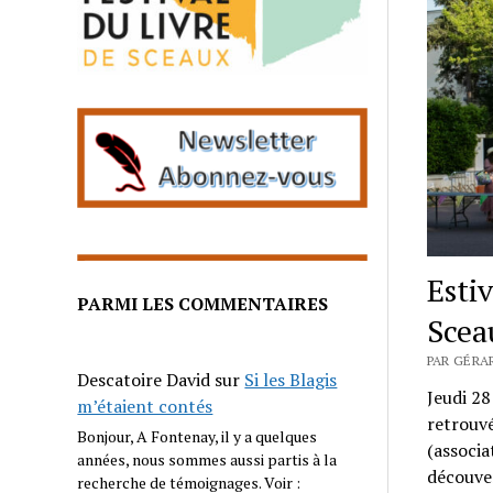
Esti
PARMI LES COMMENTAIRES
Scea
PAR GÉRAR
Descatoire David
sur
Si les Blagis
Jeudi 28
m’étaient contés
retrouvé
Bonjour, A Fontenay, il y a quelques
(associa
années, nous sommes aussi partis à la
découver
recherche de témoignages. Voir :