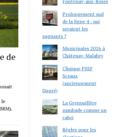
Fontenay-aux-Roses
Prolongement sud
de la ligne 4 : qui
seraient les
gagnants ?
Municipales 2026 à
e de
Châtenay-Malabry
Clinique FSEF
Sceaux
(anciennement
posait
Dupré)
 le
La Grenouillère
(BRM).
gambade comme un
cabri
Règles pour les
élections