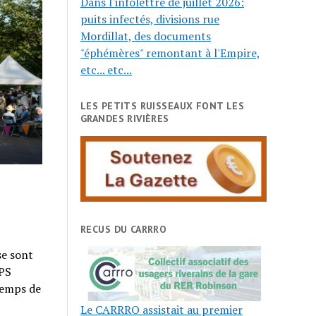
Dans l'infolettre de juillet 2026:
puits infectés, divisions rue
Mordillat, des documents
"éphémères" remontant à l'Empire,
etc... etc...
LES PETITS RUISSEAUX FONT LES
GRANDES RIVIÈRES
RECUS DU CARRRO
se sont
RPS
temps de
Le CARRRO assistait au premier