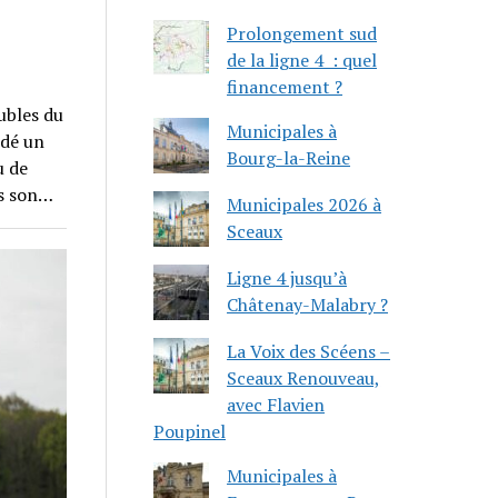
Prolongement sud
de la ligne 4 : quel
financement ?
ubles du
Municipales à
rdé un
Bourg-la-Reine
u de
ns son…
Municipales 2026 à
Sceaux
Ligne 4 jusqu’à
Châtenay-Malabry ?
La Voix des Scéens –
Sceaux Renouveau,
avec Flavien
Poupinel
Municipales à