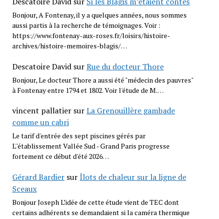
Descatoire David
sur
Si les Blagis m’étaient contés
Bonjour, A Fontenay, il y a quelques années, nous sommes
aussi partis à la recherche de témoignages. Voir :
https://www.fontenay-aux-roses.fr/loisirs/histoire-
archives/histoire-memoires-blagis/…
Descatoire David
sur
Rue du docteur Thore
Bonjour, Le docteur Thore a aussi été "médecin des pauvres"
à Fontenay entre 1794 et 1802. Voir l'étude de M.…
vincent pallatier
sur
La Grenouillère gambade
comme un cabri
Le tarif d'entrée des sept piscines gérés par
L''établissement Vallée Sud - Grand Paris progresse
fortement ce début d'été 2026…
Gérard Bardier
sur
Îlots de chaleur sur la ligne de
Sceaux
Bonjour Joseph L’idée de cette étude vient de TEC dont
certains adhérents se demandaient si la caméra thermique