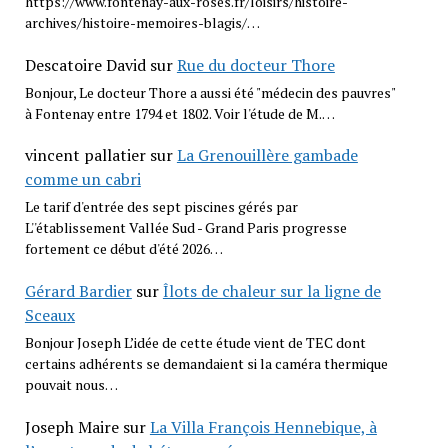
https://www.fontenay-aux-roses.fr/loisirs/histoire-
archives/histoire-memoires-blagis/…
Descatoire David
sur
Rue du docteur Thore
Bonjour, Le docteur Thore a aussi été "médecin des pauvres"
à Fontenay entre 1794 et 1802. Voir l'étude de M.…
vincent pallatier
sur
La Grenouillère gambade
comme un cabri
Le tarif d'entrée des sept piscines gérés par
L''établissement Vallée Sud - Grand Paris progresse
fortement ce début d'été 2026…
Gérard Bardier
sur
Îlots de chaleur sur la ligne de
Sceaux
Bonjour Joseph L’idée de cette étude vient de TEC dont
certains adhérents se demandaient si la caméra thermique
pouvait nous…
Joseph Maire
sur
La Villa François Hennebique, à