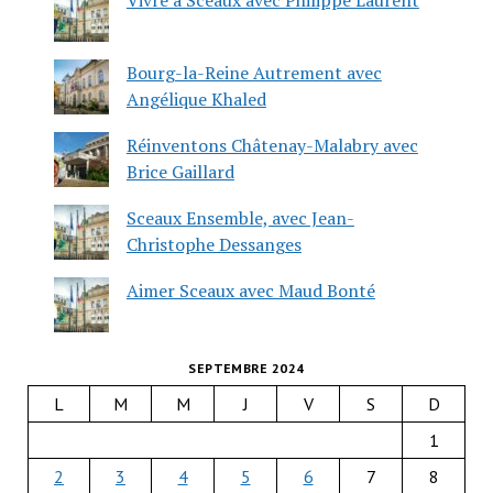
Bourg-la-Reine Autrement avec
Angélique Khaled
Réinventons Châtenay-Malabry avec
Brice Gaillard
Sceaux Ensemble, avec Jean-
Christophe Dessanges
Aimer Sceaux avec Maud Bonté
SEPTEMBRE 2024
L
M
M
J
V
S
D
1
2
3
4
5
6
7
8