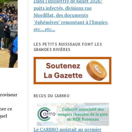
Dans l'infolettre de juillet 2026:
puits infectés, divisions rue
Mordillat, des documents
"éphémères" remontant à l'Empire,
etc... etc...
LES PETITS RUISSEAUX FONT LES
GRANDES RIVIÈRES
roviseur
RECUS DU CARRRO
mer ce
quel
Le CARRRO assistait au premier