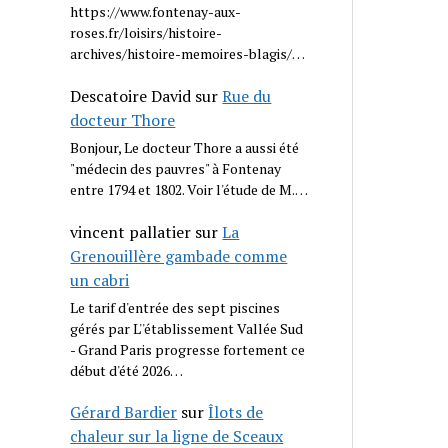
https://www.fontenay-aux-
roses.fr/loisirs/histoire-
archives/histoire-memoires-blagis/…
Descatoire David
sur
Rue du
docteur Thore
Bonjour, Le docteur Thore a aussi été
"médecin des pauvres" à Fontenay
entre 1794 et 1802. Voir l'étude de M.…
vincent pallatier
sur
La
Grenouillère gambade comme
un cabri
Le tarif d'entrée des sept piscines
gérés par L''établissement Vallée Sud
- Grand Paris progresse fortement ce
début d'été 2026…
Gérard Bardier
sur
Îlots de
chaleur sur la ligne de Sceaux