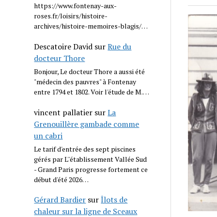
https://www.fontenay-aux-
roses.fr/loisirs/histoire-
archives/histoire-memoires-blagis/…
Descatoire David
sur
Rue du
docteur Thore
Bonjour, Le docteur Thore a aussi été
"médecin des pauvres" à Fontenay
entre 1794 et 1802. Voir l'étude de M.…
vincent pallatier
sur
La
Grenouillère gambade comme
un cabri
Le tarif d'entrée des sept piscines
gérés par L''établissement Vallée Sud
- Grand Paris progresse fortement ce
début d'été 2026…
Gérard Bardier
sur
Îlots de
chaleur sur la ligne de Sceaux