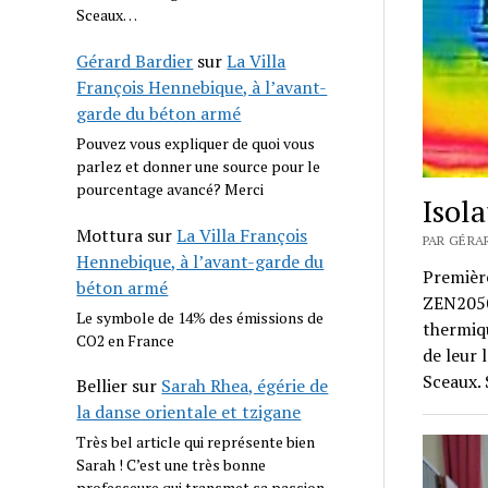
Sceaux…
Gérard Bardier
sur
La Villa
François Hennebique, à l’avant-
garde du béton armé
Pouvez vous expliquer de quoi vous
parlez et donner une source pour le
pourcentage avancé? Merci
Isol
Mottura
sur
La Villa François
PAR GÉRA
Hennebique, à l’avant-garde du
Première
béton armé
ZEN2050
Le symbole de 14% des émissions de
thermiqu
CO2 en France
de leur 
Sceaux. 
Bellier
sur
Sarah Rhea, égérie de
la danse orientale et tzigane
Très bel article qui représente bien
Sarah ! C’est une très bonne
professeure qui transmet sa passion