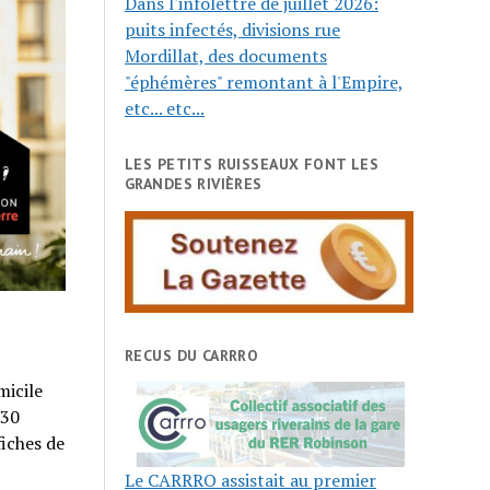
Dans l'infolettre de juillet 2026:
puits infectés, divisions rue
Mordillat, des documents
"éphémères" remontant à l'Empire,
etc... etc...
LES PETITS RUISSEAUX FONT LES
GRANDES RIVIÈRES
RECUS DU CARRRO
micile
 30
iches de
Le CARRRO assistait au premier