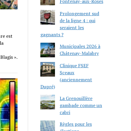
Fontenay-aux-Roses
Prolongement sud
de la ligne 4 : qui
seraient les
gagnants ?
ure est
la
Municipales 2026 à
p
Châtenay-Malabry
Blagis ».
Clinique FSEF
Sceaux
(anciennement
Dupré)
La Grenouillère
gambade comme un
cabri
Règles pour les
élections