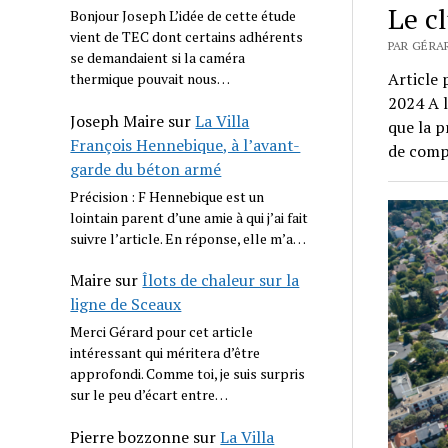
Le c
Bonjour Joseph L’idée de cette étude
vient de TEC dont certains adhérents
PAR GÉRA
se demandaient si la caméra
Article 
thermique pouvait nous…
2024 A l
Joseph Maire
sur
La Villa
que la p
François Hennebique, à l’avant-
de comp
garde du béton armé
Précision : F Hennebique est un
lointain parent d’une amie à qui j’ai fait
suivre l’article. En réponse, elle m’a…
Maire
sur
Îlots de chaleur sur la
ligne de Sceaux
Merci Gérard pour cet article
intéressant qui méritera d’être
approfondi. Comme toi, je suis surpris
sur le peu d’écart entre…
Pierre bozzonne
sur
La Villa