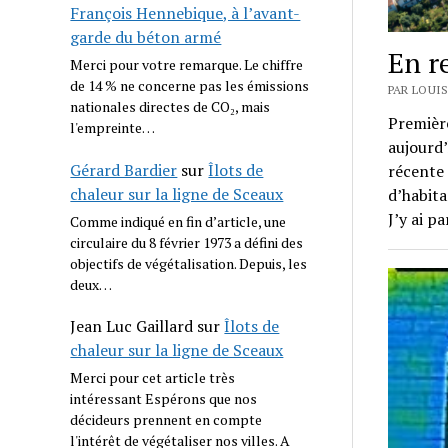
François Hennebique, à l’avant-
garde du béton armé
En r
Merci pour votre remarque. Le chiffre
de 14 % ne concerne pas les émissions
PAR LOUI
nationales directes de CO₂, mais
Première
l'empreinte…
aujourd’
Gérard Bardier
sur
Îlots de
récente
chaleur sur la ligne de Sceaux
d’habita
J’y ai p
Comme indiqué en fin d’article, une
circulaire du 8 février 1973 a défini des
objectifs de végétalisation. Depuis, les
deux…
Jean Luc Gaillard
sur
Îlots de
chaleur sur la ligne de Sceaux
Merci pour cet article très
intéressant Espérons que nos
décideurs prennent en compte
l'intérêt de végétaliser nos villes. A