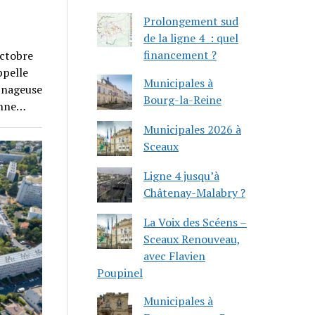
Prolongement sud
de la ligne 4 : quel
financement ?
octobre
ppelle
Municipales à
e nageuse
Bourg-la-Reine
onne…
Municipales 2026 à
Sceaux
Ligne 4 jusqu’à
Châtenay-Malabry ?
La Voix des Scéens –
Sceaux Renouveau,
avec Flavien
Poupinel
Municipales à