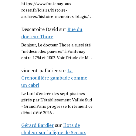
https://www.fontenay-aux-
roses.fr/loisirs/histoire-
archives/histoire-memoires-blagis/…
Descatoire David
sur
Rue du
docteur Thore
Bonjour, Le docteur Thore a aussi été
"médecin des pauvres" à Fontenay
entre 1794 et 1802. Voir l'étude de M.…
vincent pallatier
sur
La
Grenouillère gambade comme
un cabri
Le tarif d'entrée des sept piscines
gérés par L''établissement Vallée Sud
- Grand Paris progresse fortement ce
début d'été 2026…
Gérard Bardier
sur
Îlots de
chaleur sur la ligne de Sceaux