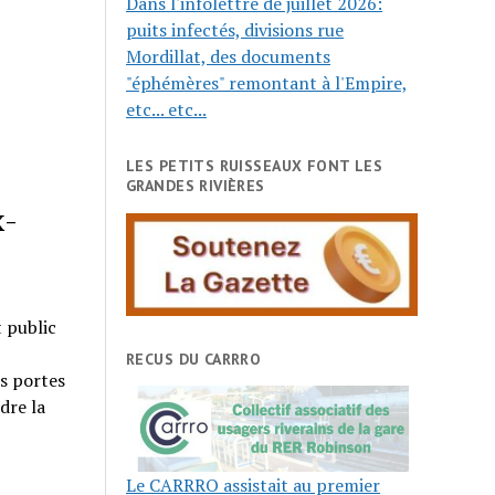
Dans l'infolettre de juillet 2026:
puits infectés, divisions rue
Mordillat, des documents
"éphémères" remontant à l'Empire,
etc... etc...
LES PETITS RUISSEAUX FONT LES
GRANDES RIVIÈRES
x-
t public
RECUS DU CARRRO
es portes
dre la
Le CARRRO assistait au premier