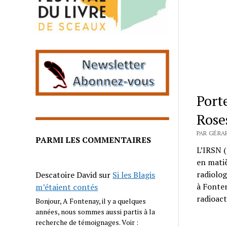
Port
Rose
PAR GÉRA
PARMI LES COMMENTAIRES
L’IRSN (
en matiè
radiolog
Descatoire David
sur
Si les Blagis
à Fonten
m’étaient contés
radioact
Bonjour, A Fontenay, il y a quelques
années, nous sommes aussi partis à la
recherche de témoignages. Voir :