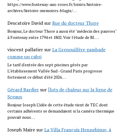
https://www.fontenay-aux-roses.fr/loisirs/histoire-
archives/histoire-memoires-blagis/…
Descatoire David
sur
Rue du docteur Thore
Bonjour, Le docteur Thore a aussi été "médecin des pauvres"
à Fontenay entre 1794 et 1802. Voir l'étude de M.…
vincent pallatier
sur
La Grenouillère gambade
comme un cabri
Le tarif d'entrée des sept piscines gérés par
L''établissement Vallée Sud - Grand Paris progresse
fortement ce début d'été 2026…
Gérard Bardier
sur
Îlots de chaleur sur la ligne de
Sceaux
Bonjour Joseph L’idée de cette étude vient de TEC dont
certains adhérents se demandaient si la caméra thermique
pouvait nous…
Joseph Maire
sur
La Villa François Hennebique, à