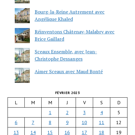
Bourg-la-Reine Autrement avec
Angélique Khaled
Réinventons Châtenay-Malabry avec
Brice Gaillard
Sceaux Ensemble, avec Jean-
Christophe Dessanges
Aimer Sceaux avec Maud Bonté
FÉVRIER 2023
L
M
M
J
V
S
D
1
2
3
4
5
6
7
8
9
10
11
12
13
14
15
16
17
18
19