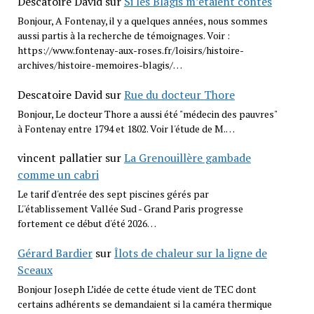
Descatoire David
sur
Si les Blagis m’étaient contés
Bonjour, A Fontenay, il y a quelques années, nous sommes
aussi partis à la recherche de témoignages. Voir :
https://www.fontenay-aux-roses.fr/loisirs/histoire-
archives/histoire-memoires-blagis/…
Descatoire David
sur
Rue du docteur Thore
Bonjour, Le docteur Thore a aussi été "médecin des pauvres"
à Fontenay entre 1794 et 1802. Voir l'étude de M.…
vincent pallatier
sur
La Grenouillère gambade
comme un cabri
Le tarif d'entrée des sept piscines gérés par
L''établissement Vallée Sud - Grand Paris progresse
fortement ce début d'été 2026…
Gérard Bardier
sur
Îlots de chaleur sur la ligne de
Sceaux
Bonjour Joseph L’idée de cette étude vient de TEC dont
certains adhérents se demandaient si la caméra thermique