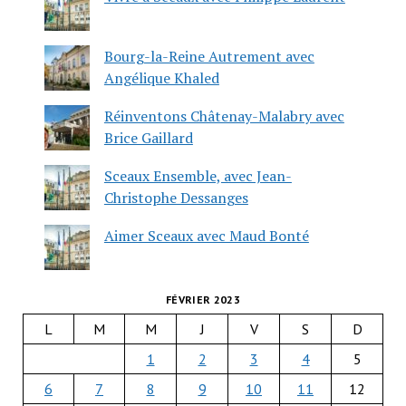
Bourg-la-Reine Autrement avec
Angélique Khaled
Réinventons Châtenay-Malabry avec
Brice Gaillard
Sceaux Ensemble, avec Jean-
Christophe Dessanges
Aimer Sceaux avec Maud Bonté
FÉVRIER 2023
L
M
M
J
V
S
D
1
2
3
4
5
6
7
8
9
10
11
12