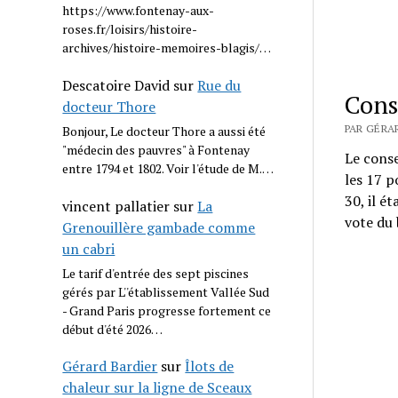
https://www.fontenay-aux-
roses.fr/loisirs/histoire-
archives/histoire-memoires-blagis/…
Descatoire David
sur
Rue du
Cons
docteur Thore
PAR GÉRAR
Bonjour, Le docteur Thore a aussi été
"médecin des pauvres" à Fontenay
Le conse
entre 1794 et 1802. Voir l'étude de M.…
les 17 p
30, il é
vincent pallatier
sur
La
vote du 
Grenouillère gambade comme
un cabri
Le tarif d'entrée des sept piscines
gérés par L''établissement Vallée Sud
- Grand Paris progresse fortement ce
début d'été 2026…
Gérard Bardier
sur
Îlots de
chaleur sur la ligne de Sceaux