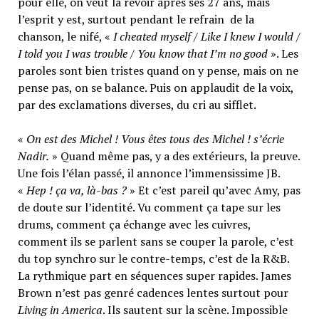
pour elle, on veut la revoir après ses 27 ans, mais
l’esprit y est, surtout pendant le refrain de la
chanson, le nifé, «
I cheated myself / Like I knew I would /
I told you I was trouble / You know that I’m no good
». Les
paroles sont bien tristes quand on y pense, mais on ne
pense pas, on se balance. Puis on applaudit de la voix,
par des exclamations diverses, du cri au sifflet.
«
On est des Michel ! Vous êtes tous des Michel ! s’écrie
Nadir.
» Quand même pas, y a des extérieurs, la preuve.
Une fois l’élan passé, il annonce l’immensissime JB.
«
Hep ! ça va, là-bas ?
» Et c’est pareil qu’avec Amy, pas
de doute sur l’identité. Vu comment ça tape sur les
drums, comment ça échange avec les cuivres,
comment ils se parlent sans se couper la parole, c’est
du top synchro sur le contre-temps, c’est de la R&B.
La rythmique part en séquences super rapides. James
Brown n’est pas genré cadences lentes surtout pour
Living in America
. Ils sautent sur la scène. Impossible