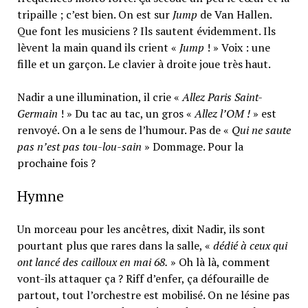
tripaille ; c’est bien. On est sur
Jump
de Van Hallen.
Que font les musiciens ? Ils sautent évidemment. Ils
lèvent la main quand ils crient «
Jump
! » Voix : une
fille et un garçon. Le clavier à droite joue très haut.
Nadir a une illumination, il crie «
Allez Paris Saint-
Germain
! » Du tac au tac, un gros «
Allez l’OM !
» est
renvoyé. On a le sens de l’humour. Pas de «
Qui ne saute
pas n’est pas tou-lou-sain
» Dommage. Pour la
prochaine fois ?
Hymne
Un morceau pour les ancêtres, dixit Nadir, ils sont
pourtant plus que rares dans la salle, «
dédié à ceux qui
ont lancé des cailloux en mai 68.
» Oh là là, comment
vont-ils attaquer ça ? Riff d’enfer, ça défouraille de
partout, tout l’orchestre est mobilisé. On ne lésine pas