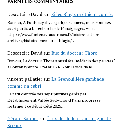
PARMI LES COMMENTAIRES
Descatoire David
sur
Si les Blagis m’étaient contés
Bonjour, A Fontenay, il y a quelques années, nous sommes
aussi partis à la recherche de témoignages. Voir :
https://www.fontenay-aux-roses.fr/loisirs/histoire-
archives/histoire-memoires-blagis/…
Descatoire David
sur
Rue du docteur Thore
Bonjour, Le docteur Thore a aussi été "médecin des pauvres"
à Fontenay entre 1794 et 1802. Voir l'étude de M.…
vincent pallatier
sur
La Grenouillère gambade
comme un cabri
Le tarif d'entrée des sept piscines gérés par
L''établissement Vallée Sud - Grand Paris progresse
fortement ce début d'été 2026…
Gérard Bardier
sur
Îlots de chaleur sur la ligne de
Sceaux