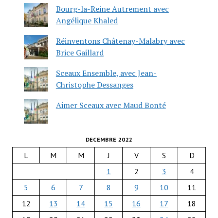
Bourg-la-Reine Autrement avec
Angélique Khaled
Réinventons Châtenay-Malabry avec
Brice Gaillard
Sceaux Ensemble, avec Jean-
Christophe Dessanges
Aimer Sceaux avec Maud Bonté
DÉCEMBRE 2022
L
M
M
J
V
S
D
1
2
3
4
5
6
7
8
9
10
11
12
13
14
15
16
17
18