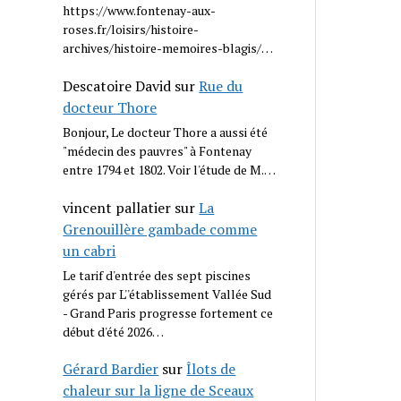
https://www.fontenay-aux-
roses.fr/loisirs/histoire-
archives/histoire-memoires-blagis/…
Descatoire David
sur
Rue du
docteur Thore
Bonjour, Le docteur Thore a aussi été
"médecin des pauvres" à Fontenay
entre 1794 et 1802. Voir l'étude de M.…
vincent pallatier
sur
La
Grenouillère gambade comme
un cabri
Le tarif d'entrée des sept piscines
gérés par L''établissement Vallée Sud
- Grand Paris progresse fortement ce
début d'été 2026…
Gérard Bardier
sur
Îlots de
chaleur sur la ligne de Sceaux