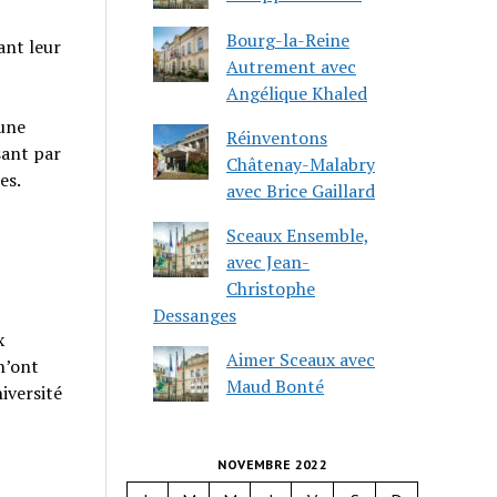
Bourg-la-Reine
ant leur
Autrement avec
Angélique Khaled
 une
Réinventons
sant par
Châtenay-Malabry
es.
avec Brice Gaillard
Sceaux Ensemble,
avec Jean-
Christophe
Dessanges
x
Aimer Sceaux avec
n’ont
Maud Bonté
iversité
NOVEMBRE 2022