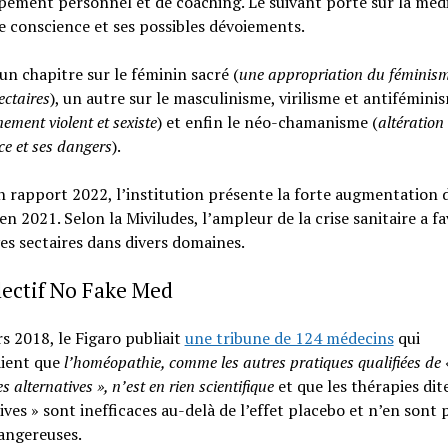
ement personnel et de coaching. Le suivant porte sur la méd
e conscience et ses possibles dévoiements.
un chapitre sur le féminin sacré (
une appropriation du féminism
ectaires
), un autre sur le masculinisme, virilisme et antifémini
ement violent et sexiste
) et enfin le néo-chamanisme (
altération
ce et ses dangers
).
 rapport 2022, l’institution présente la forte augmentation d
 en 2021. Selon la Miviludes, l’ampleur de la crise sanitaire a fa
ves sectaires dans divers domaines.
lectif No Fake Med
s 2018, le Figaro publiait
une tribune de 124 médecins
qui
aient que
l’homéopathie, comme les autres pratiques qualifiées de 
 alternatives », n’est en rien scientifique
et que les thérapies dit
ives » sont inefficaces au-delà de l’effet placebo et n’en sont 
angereuses.