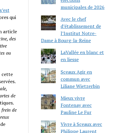
municipales de 2026
s’est
res qui
Avec le chef
d’établissement de
n article
l’Institut Notre-
ine, des
Dame à Bourg-la-Reine
tive
LaVallée en blanc et
tes ou
en liesse
Sceaux Agir en
 cette
commun avec
servées.
Liliane Wietzerbin
ale,
ortes de
Mieux vivre
tiques.
Fontenay avec
 frein de
Pauline Le Fur
reux
 de
Vivre à Sceaux avec
Philippe Laurent