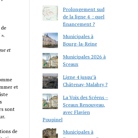
Prolongement sud
de la ligne 4 : quel
financement ?
 de
 ».
Municipales à
Bourg-la-Reine
ue et
Municipales 2026 à
Sceaux
Ligne 4 jusqu’à
 comme
Châtenay-Malabry ?
ammer et
iste
La Voix des Scéens –
s
Sceaux Renouveau,
rs sont
avec Flavien
ur.
Poupinel
tions de
Municipales à