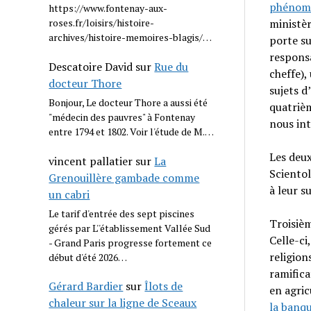
phénomè
https://www.fontenay-aux-
ministèr
roses.fr/loisirs/histoire-
archives/histoire-memoires-blagis/…
porte su
responsa
Descatoire David
sur
Rue du
cheffe),
docteur Thore
sujets d
Bonjour, Le docteur Thore a aussi été
quatrièm
"médecin des pauvres" à Fontenay
nous int
entre 1794 et 1802. Voir l'étude de M.…
Les deux
vincent pallatier
sur
La
Scientol
Grenouillère gambade comme
à leur su
un cabri
Le tarif d'entrée des sept piscines
Troisièm
gérés par L''établissement Vallée Sud
Celle-ci
- Grand Paris progresse fortement ce
religion
début d'été 2026…
ramific
Gérard Bardier
sur
Îlots de
en agric
chaleur sur la ligne de Sceaux
la banqu