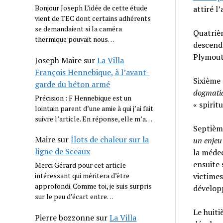
Bonjour Joseph L’idée de cette étude
attiré l
vient de TEC dont certains adhérents
se demandaient si la caméra
Quatrièm
thermique pouvait nous…
descenda
Plymout
Joseph Maire
sur
La Villa
François Hennebique, à l’avant-
Sixième 
garde du béton armé
dogmati
Précision : F Hennebique est un
« spiritu
lointain parent d’une amie à qui j’ai fait
suivre l’article. En réponse, elle m’a…
Septième
Maire
sur
Îlots de chaleur sur la
un enjeu
ligne de Sceaux
la médec
ensuite 
Merci Gérard pour cet article
victimes
intéressant qui méritera d’être
approfondi. Comme toi, je suis surpris
développ
sur le peu d’écart entre…
Le huiti
Pierre bozzonne
sur
La Villa