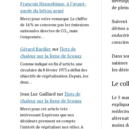
développ
François Hennebique, à l’avant-
de plein
garde du béton armé
Merci pour votre remarque. Le chiffre
Suivent 
de 14 % ne concerne pas les émissions
dérives s
nationales directes de CO₂, mais
endoctrin
l'empreinte…
conscien
Gérard Bardier
sur
Îlots de
chaleur sur la ligne de Sceaux
Dans son
saisines
Comme indiqué en fin d’article, une
les déri
circulaire du 8 février 1973 a défini des
objectifs de végétalisation. Depuis, les
deux…
Le col
Jean Luc Gaillard
sur
Îlots de
Le 3 mar
chaleur sur la ligne de Sceaux
expliqu
Merci pour cet article très
médecines
intéressant Espérons que nos
alternat
décideurs prennent en compte
moins d
l'intérêt de végétaliser nos villes. A