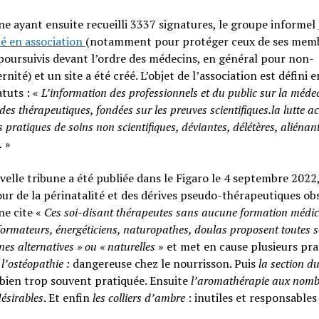
ne ayant ensuite recueilli 3337 signatures, le groupe informel
é en association
(notamment pour protéger ceux de ses memb
poursuivis devant l’ordre des médecins, en général pour non-
rnité) et un site a été créé. L’objet de l’association est défini e
atuts : «
L’information des professionnels et du public sur la médec
 des thérapeutiques, fondées sur les preuves scientifiques.la lutte ac
s pratiques de soins non scientifiques, déviantes, délétères, aliénan
.
»
elle tribune a été publiée dans le Figaro le 4 septembre 2022,
our de la périnatalité et des dérives pseudo-thérapeutiques ob
ne cite «
Ces soi-disant thérapeutes sans aucune formation médic
formateurs, énergéticiens, naturopathes, doulas proposent toutes s
es alternatives » ou « naturelles
» et met en cause plusieurs pra
d
l’ostéopathie :
dangereuse chez le nourrisson. Puis
la section du
bien trop souvent pratiquée. Ensuite
l’aromathérapie aux nomb
désirables
. Et enfin
les colliers d’ambre
: inutiles et responsables