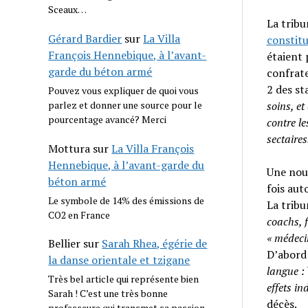
Sceaux…
La tribu
Gérard Bardier
sur
La Villa
constitu
François Hennebique, à l’avant-
étaient 
garde du béton armé
confrate
2 des st
Pouvez vous expliquer de quoi vous
soins, et
parlez et donner une source pour le
pourcentage avancé? Merci
contre le
sectaires
Mottura
sur
La Villa François
Hennebique, à l’avant-garde du
Une nouv
béton armé
fois aut
Le symbole de 14% des émissions de
La tribu
CO2 en France
coachs, 
« médecin
Bellier
sur
Sarah Rhea, égérie de
D’abor
la danse orientale et tzigane
langue :
Très bel article qui représente bien
effets in
Sarah ! C’est une très bonne
décès.
professeure qui transmet sa passion