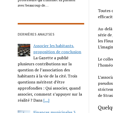
avec beaucoup de…
Toutes c
efficacit
Au-delà 
série de
DERNIÈRES ANALYSES
les Fleu
Associer les habitants,
L’imagin
proposition de conclusion
La Gazette a publié
Le colle
plusieurs contributions sur la
l’homéop
question de l’association des
habitants à la vie de la cité. Trois
L’associ
questions méritent d’être
pseudosc
approfondies : Qui associer, quand
strictem
associer, comment s’appuyer sur la
de Stra
réalité ? Dans
[…]
Quelq
Finances municipales 3