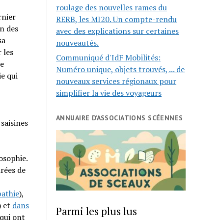
roulage des nouvelles rames du
rnier
RERB, les MI20. Un compte-rendu
n des
avec des explications sur certaines
sa
nouveautés.
 les
Communiqué d'IdF Mobilités:
ne
Numéro unique, objets trouvés, ... de
e qui
nouveaux services régionaux pour
simplifier la vie des voyageurs
ANNUAIRE D’ASSOCIATIONS SCÉENNES
saisines
osophie.
irées de
athie
),
) et
dans
Parmi les plus lus
qui ont