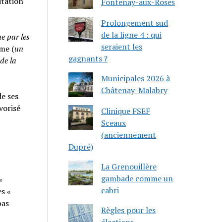
itation
Fontenay-aux-Roses
Prolongement sud
de la ligne 4 : qui
e par les
seraient les
sme (
un
gagnants ?
 de la
Municipales 2026 à
Châtenay-Malabry
e ses
vorisé
Clinique FSEF
Sceaux
(anciennement
Dupré)
La Grenouillère
gambade comme un
«
cabri
es «
pas
Règles pour les
élections