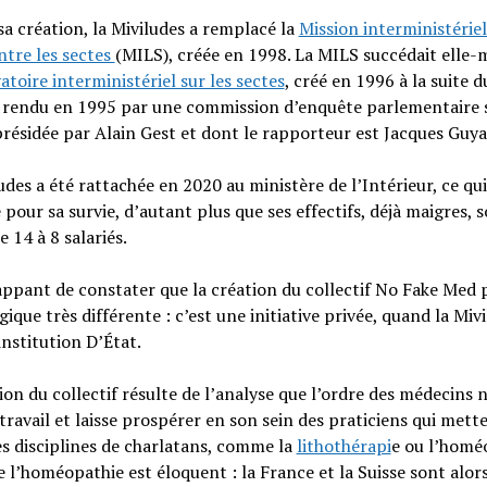
sa création, la Miviludes a remplacé la
Mission interministériel
ntre les sectes
(MILS), créée en 1998. La MILS succédait elle
atoire interministériel sur les sectes
, créé en 1996 à la suite d
 rendu en 1995 par une commission d’enquête parlementaire s
présidée par Alain Gest et dont le rapporteur est Jacques Guya
udes a été rattachée en 2020 au ministère de l’Intérieur, ce qui 
 pour sa survie, d’autant plus que ses effectifs, déjà maigres, 
e 14 à 8 salariés.
rappant de constater que la création du collectif No Fake Med 
gique très différente : c’est une initiative privée, quand la Miv
institution D’État.
ion du collectif résulte de l’analyse que l’ordre des médecins n
travail et laisse prospérer en son sein des praticiens qui mett
s disciplines de charlatans, comme la
lithothérapi
e ou l’homé
e l’homéopathie est éloquent : la France et la Suisse sont alors