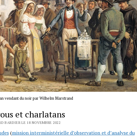
an vendant du noir par Wilhelm Marstrand
ous et charlatans
RD BARDIER LE 18 NOVEMBRE 2022
udes
(
mission interministérielle d’observation et d’analyse du