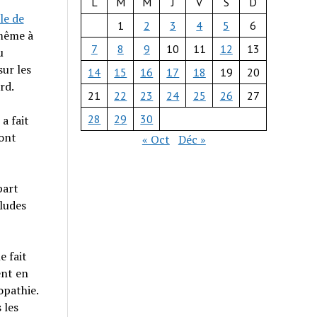
L
M
M
J
V
S
D
le de
1
2
3
4
5
6
-même à
7
8
9
10
11
12
13
u
ur les
14
15
16
17
18
19
20
rd.
21
22
23
24
25
26
27
28
29
30
a fait
sont
« Oct
Déc »
part
iludes
e fait
ent en
opathie.
 les