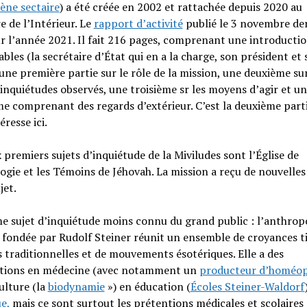
ne sectaire
) a été créée en 2002 et rattachée depuis 2020 au
e de l’Intérieur. Le
rapport d’activité
publié le 3 novembre de
r l’année 2021. Il fait 216 pages, comprenant une introductio
bles (la secrétaire d’État qui en a la charge, son président et 
 une première partie sur le rôle de la mission, une deuxième sur
’inquiétudes observés, une troisième sr les moyens d’agir et u
e comprenant des regards d’extérieur. C’est la deuxième parti
éresse ici.
 premiers sujets d’inquiétude de la Miviludes sont l’Église de
ogie et les Témoins de Jéhovah. La mission a reçu de nouvelles 
jet.
e sujet d’inquiétude moins connu du grand public : l’anthrop
, fondée par Rudolf Steiner réunit un ensemble de croyances t
s traditionnelles et de mouvements ésotériques. Elle a des
ations en médecine (avec notamment un
producteur d’homéop
ulture (la
biodynamie
») en éducation (
Écoles Steiner-Waldorf
e,
mais ce sont surtout les prétentions médicales et scolaires 