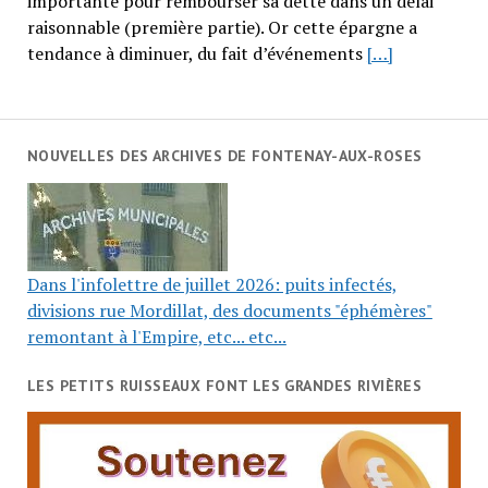
importante pour rembourser sa dette dans un délai
raisonnable (première partie). Or cette épargne a
tendance à diminuer, du fait d’événements
[…]
NOUVELLES DES ARCHIVES DE FONTENAY-AUX-ROSES
Dans l'infolettre de juillet 2026: puits infectés,
divisions rue Mordillat, des documents "éphémères"
remontant à l'Empire, etc... etc...
LES PETITS RUISSEAUX FONT LES GRANDES RIVIÈRES