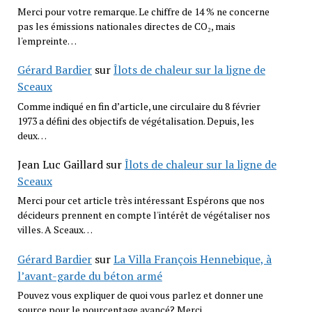
Merci pour votre remarque. Le chiffre de 14 % ne concerne
pas les émissions nationales directes de CO₂, mais
l'empreinte…
Gérard Bardier
sur
Îlots de chaleur sur la ligne de
Sceaux
Comme indiqué en fin d’article, une circulaire du 8 février
1973 a défini des objectifs de végétalisation. Depuis, les
deux…
Jean Luc Gaillard
sur
Îlots de chaleur sur la ligne de
Sceaux
Merci pour cet article très intéressant Espérons que nos
décideurs prennent en compte l'intérêt de végétaliser nos
villes. A Sceaux…
Gérard Bardier
sur
La Villa François Hennebique, à
l’avant-garde du béton armé
Pouvez vous expliquer de quoi vous parlez et donner une
source pour le pourcentage avancé? Merci