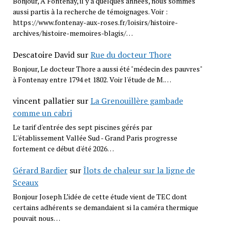
Bonjour, A Fontenay, il y a quelques années, nous sommes
aussi partis à la recherche de témoignages. Voir :
https://www.fontenay-aux-roses.fr/loisirs/histoire-
archives/histoire-memoires-blagis/…
Descatoire David
sur
Rue du docteur Thore
Bonjour, Le docteur Thore a aussi été "médecin des pauvres"
à Fontenay entre 1794 et 1802. Voir l'étude de M.…
vincent pallatier
sur
La Grenouillère gambade
comme un cabri
Le tarif d'entrée des sept piscines gérés par
L''établissement Vallée Sud - Grand Paris progresse
fortement ce début d'été 2026…
Gérard Bardier
sur
Îlots de chaleur sur la ligne de
Sceaux
Bonjour Joseph L’idée de cette étude vient de TEC dont
certains adhérents se demandaient si la caméra thermique
pouvait nous…