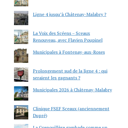
Ligne 4 jusqu’à Châtenay-Malabry ?
La Voix des Scéens – Sceaux
Renouveau, avec Flavien Poupinel
Municipales à Fontenay-aux-Roses
Prolongement sud de la ligne 4 : qui
seraient les gagnants ?
Municipales 2026 à Châtenay-Malabry
Clinique FSEF Sceaux (anciennement
Dupré)
La Grenouillère gambade comme un