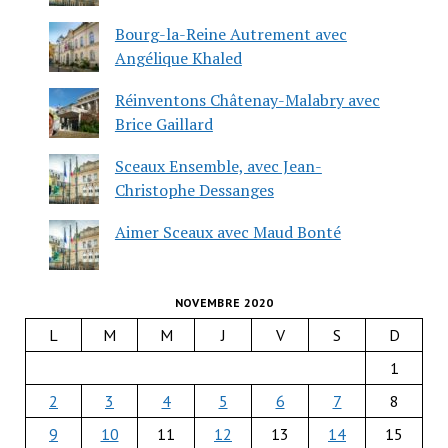
Bourg-la-Reine Autrement avec
Angélique Khaled
Réinventons Châtenay-Malabry avec
Brice Gaillard
Sceaux Ensemble, avec Jean-
Christophe Dessanges
Aimer Sceaux avec Maud Bonté
NOVEMBRE 2020
L
M
M
J
V
S
D
1
2
3
4
5
6
7
8
9
10
11
12
13
14
15