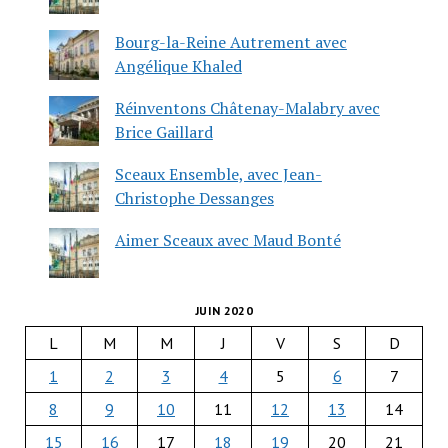
Bourg-la-Reine Autrement avec
Angélique Khaled
Réinventons Châtenay-Malabry avec
Brice Gaillard
Sceaux Ensemble, avec Jean-
Christophe Dessanges
Aimer Sceaux avec Maud Bonté
JUIN 2020
L
M
M
J
V
S
D
1
2
3
4
5
6
7
8
9
10
11
12
13
14
15
16
17
18
19
20
21