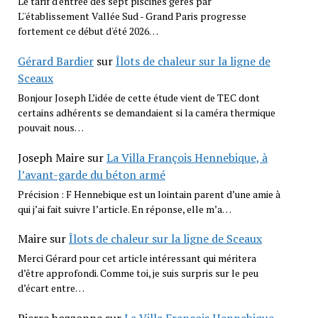
Le tarif d'entrée des sept piscines gérés par
L''établissement Vallée Sud - Grand Paris progresse
fortement ce début d'été 2026…
Gérard Bardier
sur
Îlots de chaleur sur la ligne de
Sceaux
Bonjour Joseph L’idée de cette étude vient de TEC dont
certains adhérents se demandaient si la caméra thermique
pouvait nous…
Joseph Maire
sur
La Villa François Hennebique, à
l’avant-garde du béton armé
Précision : F Hennebique est un lointain parent d’une amie à
qui j’ai fait suivre l’article. En réponse, elle m’a…
Maire
sur
Îlots de chaleur sur la ligne de Sceaux
Merci Gérard pour cet article intéressant qui méritera
d’être approfondi. Comme toi, je suis surpris sur le peu
d’écart entre…
Pierre bozzonne
sur
La Villa François Hennebique,