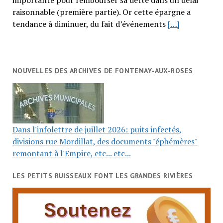
importante pour rembourser sa dette dans un délai
raisonnable (première partie). Or cette épargne a
tendance à diminuer, du fait d’événements
[…]
NOUVELLES DES ARCHIVES DE FONTENAY-AUX-ROSES
Dans l'infolettre de juillet 2026: puits infectés,
divisions rue Mordillat, des documents "éphémères"
remontant à l'Empire, etc... etc...
LES PETITS RUISSEAUX FONT LES GRANDES RIVIÈRES