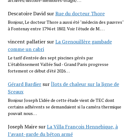
archives/histoire-memoires-blagis/…
Descatoire David
sur
Rue du docteur Thore
Bonjour, Le docteur Thore a aussi été "médecin des pauvres"
à Fontenay entre 1794 et 1802. Voir l'étude de M.…
vincent pallatier
sur
La Grenouillère gambade
comme un cabri
Le tarif d'entrée des sept piscines gérés par
L''établissement Vallée Sud - Grand Paris progresse
fortement ce début d'été 2026…
Gérard Bardier
sur
Îlots de chaleur sur la ligne de
Sceaux
Bonjour Joseph L’idée de cette étude vient de TEC dont
certains adhérents se demandaient si la caméra thermique
pouvait nous…
Joseph Maire
sur
La Villa François Hennebique, à
l’avant-garde du béton armé