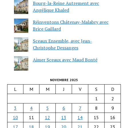
Bourg-la-Reine Autrement avec
Angélique Khaled
Réinventons Châtenay-Malabry avec
Brice Gaillard
Sceaux Ensemble, avec Jean-
Christophe Dessanges
Aimer Sceaux avec Maud Bonté
NOVEMBRE 2025
L
M
M
J
V
S
D
1
2
3
4
5
6
7
8
9
10
11
12
13
14
15
16
17
18
19
20
21
22
23