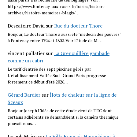
https://www.fontenay-aux-roses.fr/loisirs/histoire-
archives/histoire-memoires-blagis/…
Descatoire David
sur
Rue du docteur Thore
Bonjour, Le docteur Thore a aussi été "médecin des pauvres"
à Fontenay entre 1794 et 1802. Voir l'étude de M.…
vincent pallatier
sur
La Grenouillère gambade
comme un cabri
Le tarif d'entrée des sept piscines gérés par
L''établissement Vallée Sud - Grand Paris progresse
fortement ce début d'été 2026…
Gérard Bardier
sur
Îlots de chaleur sur la ligne de
Sceaux
Bonjour Joseph L’idée de cette étude vient de TEC dont
certains adhérents se demandaient si la caméra thermique
pouvait nous…
Joseph Maire
sur
La Villa François Hennebique, à