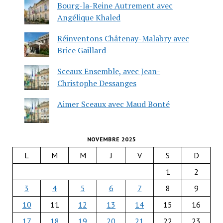
Bourg-la-Reine Autrement avec
Angélique Khaled
Réinventons Châtenay-Malabry avec
Brice Gaillard
Sceaux Ensemble, avec Jean-
Christophe Dessanges
Aimer Sceaux avec Maud Bonté
NOVEMBRE 2025
L
M
M
J
V
S
D
1
2
3
4
5
6
7
8
9
10
11
12
13
14
15
16
17
18
19
20
21
22
23