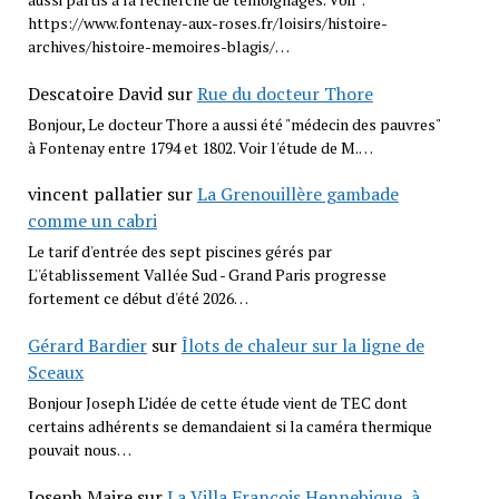
https://www.fontenay-aux-roses.fr/loisirs/histoire-
archives/histoire-memoires-blagis/…
Descatoire David
sur
Rue du docteur Thore
Bonjour, Le docteur Thore a aussi été "médecin des pauvres"
à Fontenay entre 1794 et 1802. Voir l'étude de M.…
vincent pallatier
sur
La Grenouillère gambade
comme un cabri
Le tarif d'entrée des sept piscines gérés par
L''établissement Vallée Sud - Grand Paris progresse
fortement ce début d'été 2026…
Gérard Bardier
sur
Îlots de chaleur sur la ligne de
Sceaux
Bonjour Joseph L’idée de cette étude vient de TEC dont
certains adhérents se demandaient si la caméra thermique
pouvait nous…
Joseph Maire
sur
La Villa François Hennebique, à