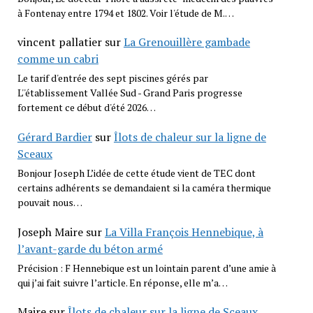
à Fontenay entre 1794 et 1802. Voir l'étude de M.…
vincent pallatier
sur
La Grenouillère gambade
comme un cabri
Le tarif d'entrée des sept piscines gérés par
L''établissement Vallée Sud - Grand Paris progresse
fortement ce début d'été 2026…
Gérard Bardier
sur
Îlots de chaleur sur la ligne de
Sceaux
Bonjour Joseph L’idée de cette étude vient de TEC dont
certains adhérents se demandaient si la caméra thermique
pouvait nous…
Joseph Maire
sur
La Villa François Hennebique, à
l’avant-garde du béton armé
Précision : F Hennebique est un lointain parent d’une amie à
qui j’ai fait suivre l’article. En réponse, elle m’a…
Maire
sur
Îlots de chaleur sur la ligne de Sceaux